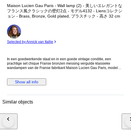
Maison Lucien Gau Paris - Wall lamp (2) - 美しいエレガントな
フランス風クラシックの壁灯2点 - モデル4132 - Liensコレクシ
ョン - Brass, Bronze, Gold plated, プラスチック - 高さ 32 cm
Expert
Selected by Annick van Itallie
In een goedwerkende staat en in een goede vintage conditie, een
prachtige set chique Franse bronzen messing vergulde klassieke
wandampen van de Franse fabrikant Maison Lucien Gau Paris, model
4132 Liens collectie. Op de achterkant de fabrikant logo. De verkoopprijs
ligt rond de 1000 euro per wandlamp zagen wij online. De laatste twee
foto's zijn van hun 2018 catalogus, en deze wandlampen konden in
Show all info
verschillende kleurstellingen besteld worden. Noot: Krasjes, vlekjes,
enkele minuscule lakbeschadigingen en mogelijke licht verbogen. De
witte kunststof kaars buisjes hebben leeftijd en hebben een paar
slijtageplekjes. Zie goed alle foto's voordat u gaat bieden. Afmetingen:
Similar objects
Hoogte 32 cm x Breedte 27 cm x Diepte 14 cm. Lichtbron: De vier E14
gloeilampen zitten bij deze wandlampen. Beide lampen hebben lange
elektra snoeren, welke aan elkaar verbonden zijn. Beide lampen zitten
aan één ongeaarde stekker en beide hebben een lichtschakelaar aan de
elektra snoeren. Notitie: * Conditie passend bij de leeftijd en het gebruik,
met de gebruikelijke gebruikssporen. * Bekijk de foto’s zorgvuldig voor
een correct beeld van het aangeboden object en de exacte staat. * U