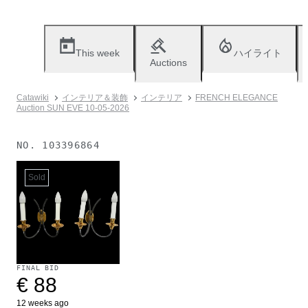
This week
ハイライト
Auctions
Catawiki
インテリア＆装飾
インテリア
FRENCH ELEGANCE
Auction SUN EVE 10-05-2026
NO.
103396864
Sold
FINAL BID
€ 88
12 weeks ago