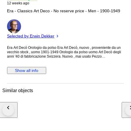
12 weeks ago
Era - Classics Art Deco - No reserve price - Men - 1900-1949
Expert
Selected by Erwin Dekker
Era Art Decò Orologio da polso Era Art Decò, nuovo , proveniente da un
vecchio stock , uomo 1901-1949 Orologio da polso uomo Art Decò degli
anni '40 di fabbricazione Svizzera. Nuovo , mai usato Pezzo
assolutamente originale, reperto da collezione molto raro. Cassa in
acciaio cromato in condizioni perfette Quadrante originale in perfette
condizioni ( vedi le foto) di colore nero perfetto, lancette nuove senza
Show all info
neanche il segno del tempo piccola lancetta dei secondi a ore 6 Cristallo
originale in acrilico perfetto, corona originale Movimento meccanico a
carica manuale da 15 rubini In perfette condizioni. Appena revisionato
come si vede dalle foto Perfettamente funzionante,tiene in maniera
Similar objects
eccellente il tempo nonostante sia degli anni '40 Cinturino in pelle vintage
nuovo. Attenzione è un orologio molto bello e molto raro ideale per chi
vuole collezionarlo.