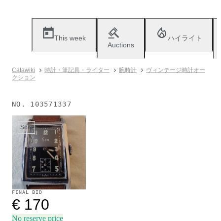
This week
ハイライト
Auctions
Catawiki
時計・筆記具・ライター
腕時計
ヴィンテージ時計オー
クション
NO.
103571337
Sold
FINAL BID
€ 170
No reserve price