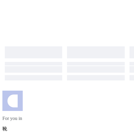
For you in
靴