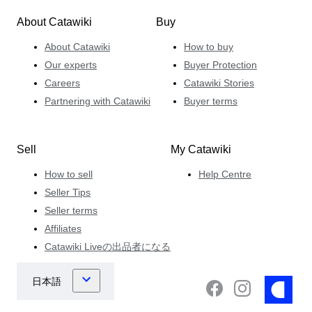
About Catawiki
Buy
About Catawiki
How to buy
Our experts
Buyer Protection
Careers
Catawiki Stories
Partnering with Catawiki
Buyer terms
Sell
My Catawiki
How to sell
Help Centre
Seller Tips
Seller terms
Affiliates
Catawiki Liveの出品者になる