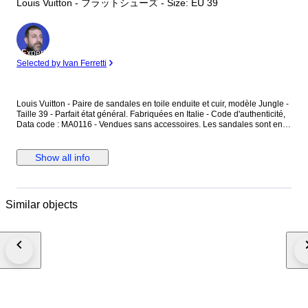
Louis Vuitton - フラットシューズ - Size: EU 39
Expert
Selected by Ivan Ferretti
Louis Vuitton - Paire de sandales en toile enduite et cuir, modèle Jungle -
Taille 39 - Parfait état général. Fabriquées en Italie - Code d'authenticité,
Data code : MA0116 - Vendues sans accessoires. Les sandales sont en
toile enduite, couleur ébène, avec des motifs monogramme "LV" ainsi que
des motifs jungle rose et rouge - L'intérieur est en cuir couleur brun et
rose uni - Les sandales se ferment avec une boucle en métal argenté.
Show all info
Dimensions : Hauteur totale au talon 9,3 cm - Largeur à plat 10 cm -
Longueur semelle intérieure 25,5 cm - Longueur semelle extérieure 26
cm - Hauteur du talon 3,4 cm. Les sandales sont en parfait état général,
comme neuf.
Similar objects