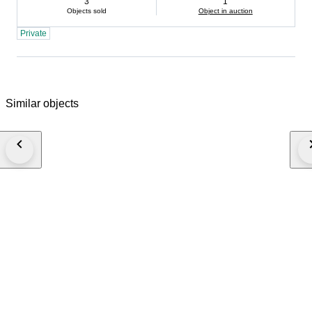
3
1
Objects sold
Object in auction
Private
Similar objects