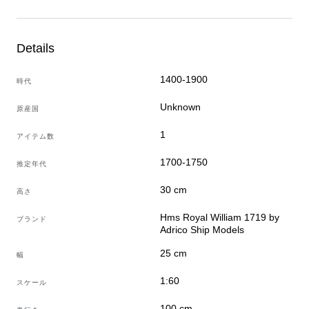
Product addressed to connoisseurs and those who
appreciate meticulous work and multiple hours of labor.
Details
1400-1900
時代
Unknown
原産国
1
アイテム数
1700-1750
推定年代
30 cm
高さ
Hms Royal William 1719 by
ブランド
Adrico Ship Models
25 cm
幅
1:60
スケール
100 cm