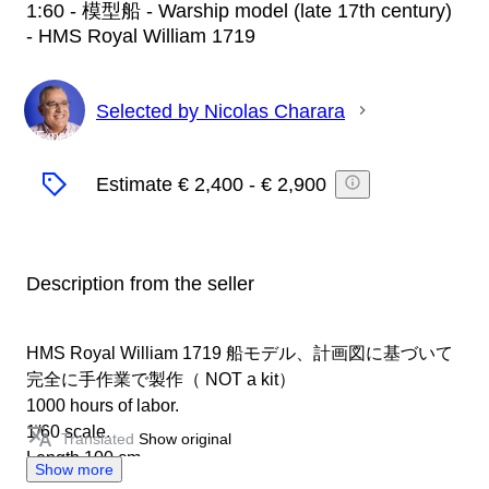
1:60 - 模型船 - Warship model (late 17th century)
- HMS Royal William 1719
Selected by Nicolas Charara
Expert
Estimate
€ 2,400
-
€ 2,900
Description from the seller
HMS Royal William 1719 船モデル、計画図に基づいて
完全に手作業で製作（ NOT a kit）
1000 hours of labor.
1/60 scale.
Translated
Show original
Length 100 cm.
Show more
Impeccable condition.