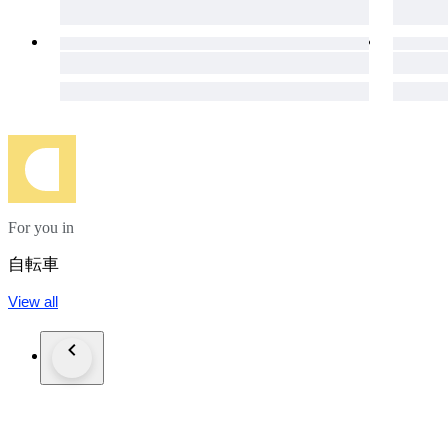
For you in
自転車
View all