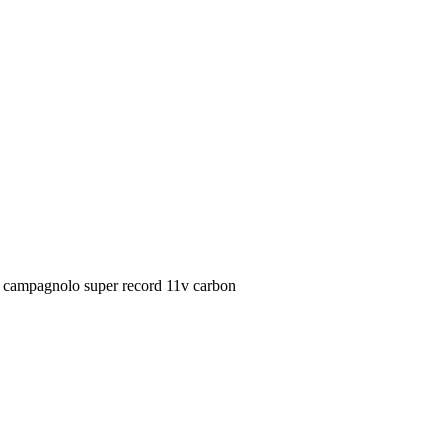
io campagnolo super record 11v carbon
 ( deragliatore anteriore chorus 11v)