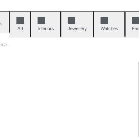
ト
Art
Interiors
Jewellery
Watches
Fas
クション