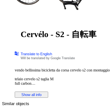
Cervélo - S2 - 自転車
Translate to English
Will be translated by Google Translate
vendo bellissima bicicletta da corsa cervelo s2 con montagg
telaio cervelo s2 taglia M
full carbon
tenuto bene, pochi segni da normale utilizzo
nessun tipo di rottura, o danno serio
Show all info
Similar objects
cerchi fulcrum racing zero con mozzi in carbonio e ceramica
gruppo cambio e freni campagnolo super record 11v meccanico