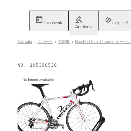
This week
ハイライ
Auctions
Catawiki
スポーツ
自転車
Neo Dad Srl x Catawiki オー
NO.
105390536
No longer available