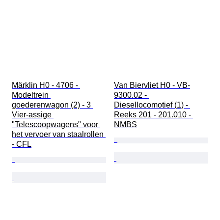
Märklin H0 - 4706 - 
Van Biervliet H0 - VB-
Modeltrein 
9300.02 - 
goederenwagon (2) - 3 
Diesellocomotief (1) - 
Vier-assige 
Reeks 201 - 201.010 - 
"Telescoopwagens" voor 
NMBS
het vervoer van staalrollen 
- CFL