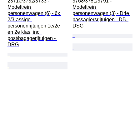
23710/3732/3733 - 
3768/3781/3791 - 
Modeltrein 
Modeltrein 
personenwagen (6) - 6x 
personenwagen (3) - Drie 
2/3-assige 
passagiersrijtuigen - DB, 
personenrijtuigen 1e/2e 
DSG
en 2e klas, incl 
post/bagagerijtuigen - 
DRG