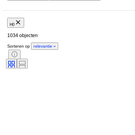
Budget
Locatie
Merk
Object
Conditie
Extra's
Schaal
Besturing
H0
Stroomvoorziening
1034 objecten
Spoorwegmaatschappij
Era
Sorteren op
relevantie