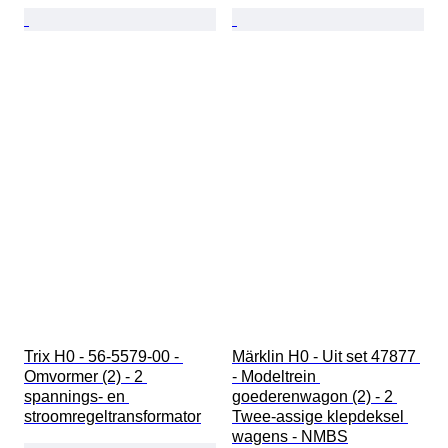
Trix H0 - 56-5579-00 - 
Märklin H0 - Uit set 47877 
Omvormer (2) - 2 
- Modeltrein 
spannings- en 
goederenwagon (2) - 2 
stroomregeltransformator
Twee-assige klepdeksel 
wagens - NMBS