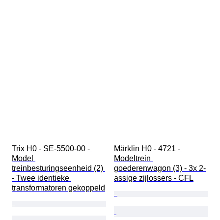
Trix H0 - SE-5500-00 - 
Märklin H0 - 4721 - 
Model 
Modeltrein 
treinbesturingseenheid (2) 
goederenwagon (3) - 3x 2-
- Twee identieke 
assige zijlossers - CFL
transformatoren gekoppeld