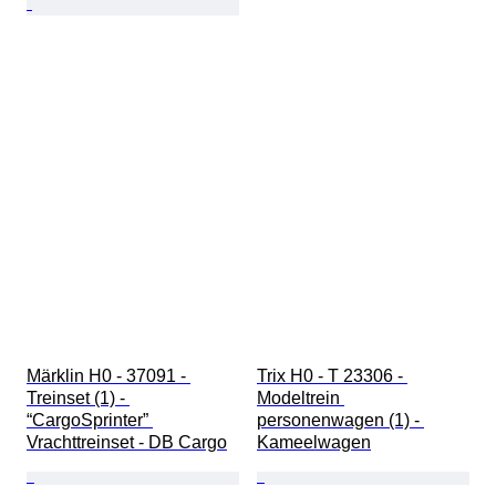
Märklin H0 - 37091 - 
Trix H0 - T 23306 - 
Treinset (1) - 
Modeltrein 
“CargoSprinter” 
personenwagen (1) - 
Vrachttreinset - DB Cargo
Kameelwagen