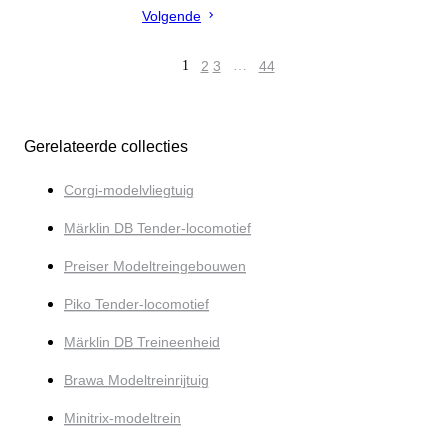
Volgende
1
2
3
…
44
Gerelateerde collecties
Corgi-modelvliegtuig
Märklin DB Tender-locomotief
Preiser Modeltreingebouwen
Piko Tender-locomotief
Märklin DB Treineenheid
Brawa Modeltreinrijtuig
Minitrix-modeltrein