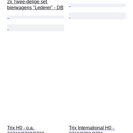
2x Twee-delige set 
bierwagens "Lederer" - DB
Trix H0 - o.a. 
Trix International H0 - 