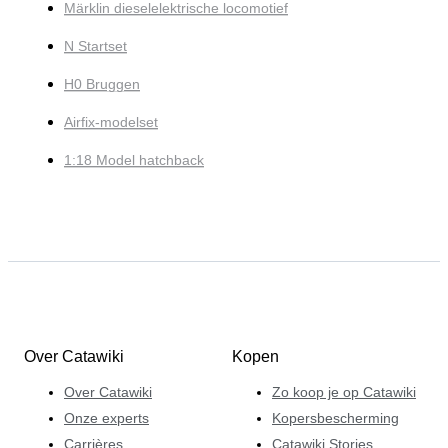
Märklin dieselelektrische locomotief
N Startset
H0 Bruggen
Airfix-modelset
1:18 Model hatchback
Over Catawiki
Kopen
Over Catawiki
Zo koop je op Catawiki
Onze experts
Kopersbescherming
Carrières
Catawiki Stories