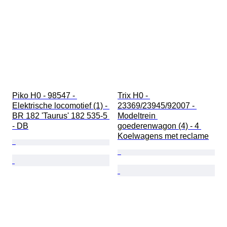
Piko H0 - 98547 - 
Trix H0 - 
Elektrische locomotief (1) - 
23369/23945/92007 - 
BR 182 'Taurus' 182 535-5 
Modeltrein 
- DB
goederenwagon (4) - 4 
Koelwagens met reclame