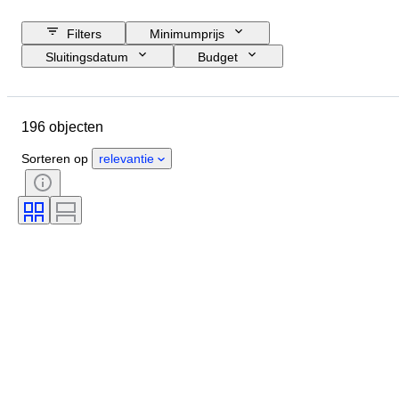
Filters
Minimumprijs
Sluitingsdatum
Budget
Locatie
Merk
Object
Land van herkomst
Materiaal
196 objecten
Conditie
Extra's
Periode
Registratiedocumenten
Formaat motor
Sorteren op
relevantie
CoC (Conformiteitscertificaat)
Origineel / Replica