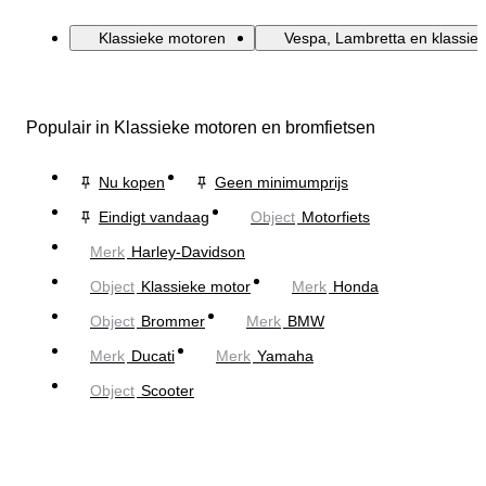
Klassieke motoren
Vespa, Lambretta en klassiek
Populair in Klassieke motoren en bromfietsen
Nu kopen
Geen minimumprijs
Eindigt vandaag
Object
Motorfiets
Merk
Harley-Davidson
Object
Klassieke motor
Merk
Honda
Object
Brommer
Merk
BMW
Merk
Ducati
Merk
Yamaha
Object
Scooter