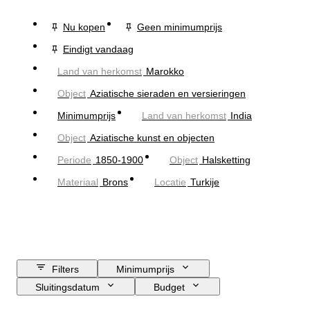
Nu kopen
Geen minimumprijs
Eindigt vandaag
Land van herkomst
Marokko
Object
Aziatische sieraden en versieringen
Minimumprijs
Land van herkomst
India
Object
Aziatische kunst en objecten
Periode
1850-1900
Object
Halsketting
Materiaal
Brons
Locatie
Turkije
Filters
Minimumprijs
Sluitingsdatum
Budget
Locatie
Grootte
Afmetingen