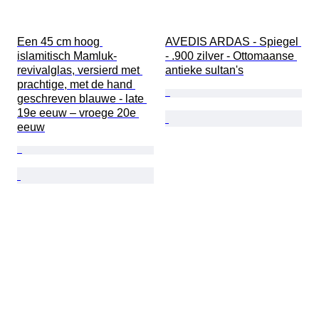
Een 45 cm hoog 
AVEDIS ARDAS - Spiegel 
islamitisch Mamluk-
- .900 zilver - Ottomaanse 
revivalglas, versierd met 
antieke sultan's
prachtige, met de hand 
geschreven blauwe - late 
19e eeuw – vroege 20e 
eeuw