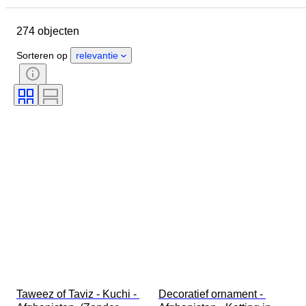
Object
Land van herkomst
274 objecten
Materiaal
Geslacht
Conditie
Periode
Steen
Sorteren op
relevantie
Certificaat
Onderwerp
Stijl
Techniek
Handtekening
Oplage
Kleur
Origineel / Replica
Maat op het artikel
Cultuur
Verkocht door
Accessoires inbegrepen
Era
Herkomst
Taweez of Taviz - Kuchi - 
Decoratief ornament - 