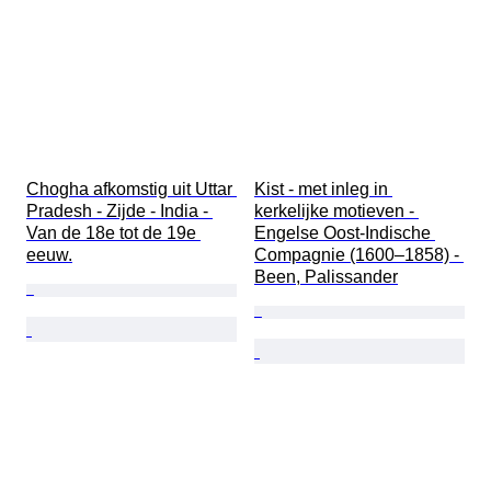
Chogha afkomstig uit Uttar 
Kist - met inleg in 
Pradesh - Zijde - India - 
kerkelijke motieven - 
Van de 18e tot de 19e 
Engelse Oost-Indische 
eeuw.
Compagnie (1600–1858) - 
Been, Palissander