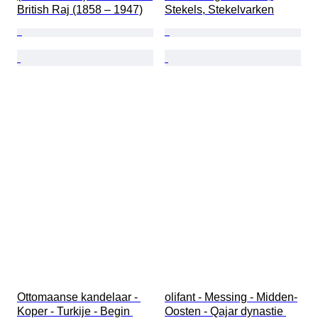
British Raj (1858 – 1947)
Stekels, Stekelvarken
Ottomaanse kandelaar - 
olifant - Messing - Midden-
Koper - Turkije - Begin 
Oosten - Qajar dynastie 