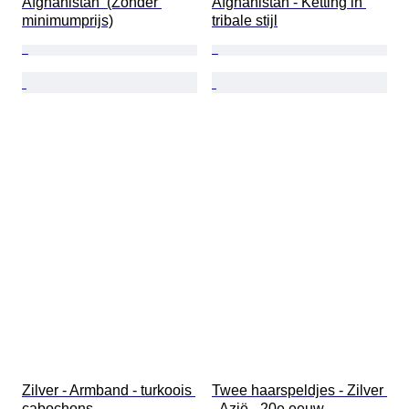
Afghanistan  (Zonder 
Afghanistan - Ketting in 
minimumprijs)
tribale stijl
Zilver - Armband - turkoois 
Twee haarspeldjes - Zilver 
cabochons
- Azië - 20e eeuw