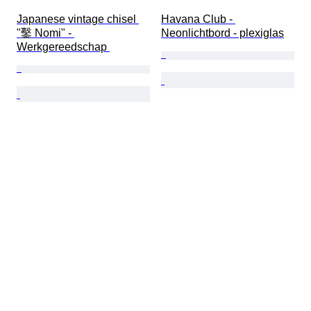
Japanese vintage chisel 
Havana Club - 
"鑿 Nomi" - 
Neonlichtbord - plexiglas
Werkgereedschap 