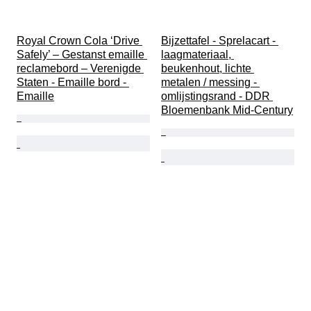
Royal Crown Cola ‘Drive 
Bijzettafel - Sprelacart - 
Safely’ – Gestanst emaille 
laagmateriaal, 
reclamebord – Verenigde 
beukenhout, lichte 
Staten - Emaille bord - 
metalen / messing - 
Emaille
omlijstingsrand - DDR 
Bloemenbank Mid-Century