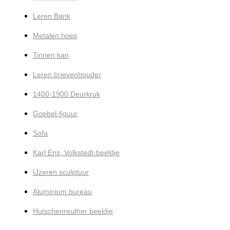
Leren Bank
Metalen hoes
Tinnen kan
Leren brievenhouder
1400-1900 Deurkruk
Goebel-figuur
Sofa
Karl Ens, Volkstedt-beeldje
IJzeren sculptuur
Aluminium bureau
Hutschenreuther beeldje