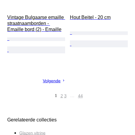
Vintage Bulgaarse emaille 
Hout Beitel - 20 cm
straatnaamborden - 
Emaille bord (2) - Emaille
Volgende
1
2
3
…
44
Gerelateerde collecties
Glazen vitrine