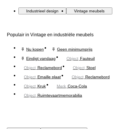
Industrieel design
Vintage meubels
Populair in Vintage en industriële meubels
Nu kopen
Geen minimumprijs
Eindigt vandaag
Object
Fauteuil
Object
Reclamebord
Object
Stoel
Object
Emaille plaat
Object
Reclamebord
Object
Kruk
Merk
Coca-Cola
Object
Ruimtevaartmemorabilia