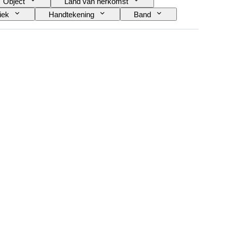
Object
Land van herkomst
iek
Handtekening
Band
el / Replica
Militaire organisatie