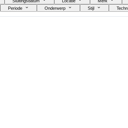
Sluitingsdatum
Locatie
Merk
Periode
Onderwerp
Stijl
Techn
stenaar
Verkocht door
Era
Origine