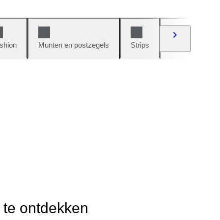
shion
Munten en postzegels
Strips
Auto's en moto
r te ontdekken