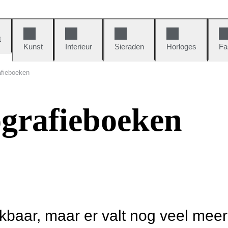
t
Kunst
Interieur
Sieraden
Horloges
Fa
afieboeken
ografieboeken
ikbaar, maar er valt nog veel mee