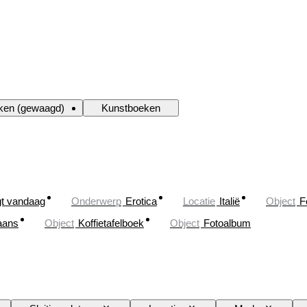
eken (gewaagd)
Kunstboeken
gt vandaag
Onderwerp
Erotica
Locatie
Italië
Object
F
iaans
Object
Koffietafelboek
Object
Fotoalbum