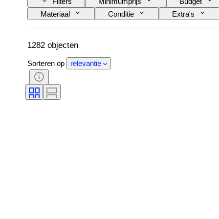
Filters
Minimumprijs
Budget
Materiaal
Conditie
Extra's
Oplage
Taal
Kleur
Kun
Sport
Maker
1282 objecten
Sorteren op
relevantie