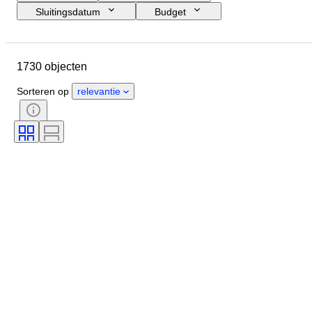
Sluitingsdatum
Budget
Locatie
Grootte
Afmetingen
Merk
Object
1730 objecten
Land van herkomst
Materiaal
Geslacht
Conditie
Periode
Sorteren op
relevantie
Certificaat
Onderwerp
Stijl
Techniek
Handtekening
Oplage
Kleur
Era
Verkocht door
Origineel / Replica
Kunstenaar
Gangreserve
Maker
Model