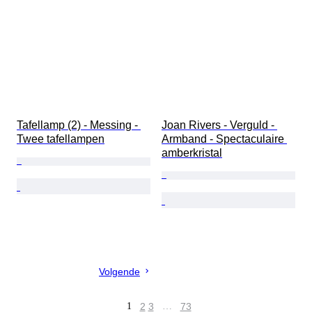
Tafellamp (2) - Messing - 
Joan Rivers - Verguld - 
Twee tafellampen
Armband - Spectaculaire 
amberkristal
Volgende
1
2
3
…
73