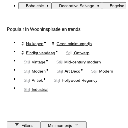
Boho chic
Decorative Salvage
Engelse la
Populair in Wooninspiratie en trends
Nu kopen
Geen minimumprijs
Eindigt vandaag
Stijl
Ontwerp
Stijl
Vintage
Stijl
Mid-century modern
Stijl
Modern
Stijl
Art Deco
Stijl
Modern
Stijl
Antiek
Stijl
Hollywood Regency
Stijl
Industrial
Filters
Minimumprijs