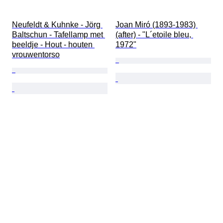
Neufeldt & Kuhnke - Jörg 
Joan Miró (1893-1983) 
Baltschun - Tafellamp met 
(after) - "L´etoile bleu, 
beeldje - Hout - houten 
1972"
vrouwentorso