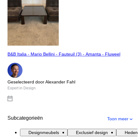
B&B Italia - Mario Bellini - Fauteuil (3) - Amanta - Fluweel
Geselecteerd door Alexander Fahl
Expert in Design
Subcategorieën
Toon meer
Designmeubels
Exclusief design
Hedend