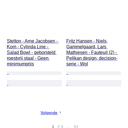
Stelton - Arne Jacobsen - 
Fritz Hansen - Niels 
Kom - Cylinda Line - 
Gammelgaard, Lars 
Salad Bowl - geborsteld 
Mathiesen - Fauteuil (2) - 
roestvrij staal - Geen 
Pelikan design, decision-
minimumprijs
serie - Wol
Volgende
1
2
3
…
51