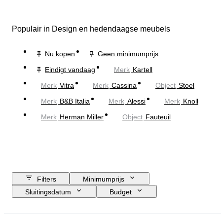
Populair in Design en hedendaagse meubels
Nu kopen
Geen minimumprijs
Eindigt vandaag
Merk
Kartell
Merk
Vitra
Merk
Cassina
Object
Stoel
Merk
B&B Italia
Merk
Alessi
Merk
Knoll
Merk
Herman Miller
Object
Fauteuil
Filters
Minimumprijs
Sluitingsdatum
Budget
Locatie
Grootte
Afmetingen
Merk
Object