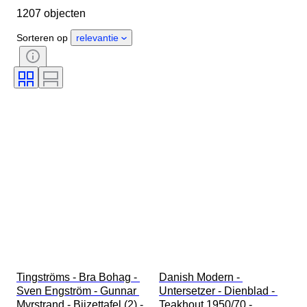
1207 objecten
Land van herkomst
Materiaal
Geslacht
Conditie
Extra's
Sorteren op
relevantie
Periode
Onderwerp
Stijl
Handtekening
Oplage
Kleur
Horloge uurwerk
Verkocht door
Kunstenaar
Gangreserve
Slag
Era
Maker
Model
Tingströms - Bra Bohag - 
Danish Modern - 
Sven Engström - Gunnar 
Untersetzer - Dienblad - 
Myrstrand - Bijzettafel (2) - 
Teakhout 1950/70 - 