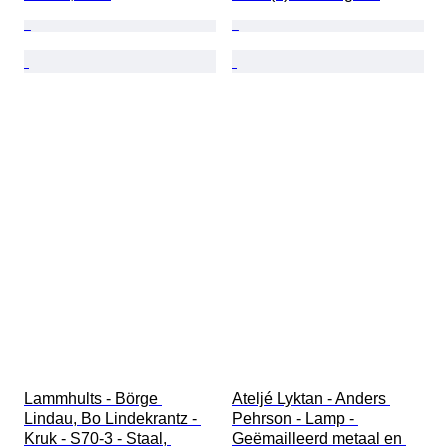
Lammhults - Börge 
Ateljé Lyktan - Anders 
Lindau, Bo Lindekrantz - 
Pehrson - Lamp - 
Kruk - S70-3 - Staal, 
Geëmailleerd metaal en 