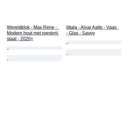
Wereldklok - Max Rene -  
Iittala - Alvar Aalto - Vaas  
Modern hout met roestvrij 
- Glas - Savoy
staal - 2020+