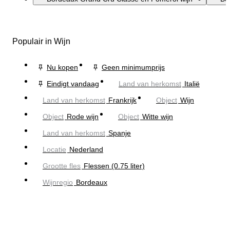
Populair in Wijn
Nu kopen
Geen minimumprijs
Eindigt vandaag
Land van herkomst
Italië
Land van herkomst
Frankrijk
Object
Wijn
Object
Rode wijn
Object
Witte wijn
Land van herkomst
Spanje
Locatie
Nederland
Grootte fles
Flessen (0.75 liter)
Wijnregio
Bordeaux