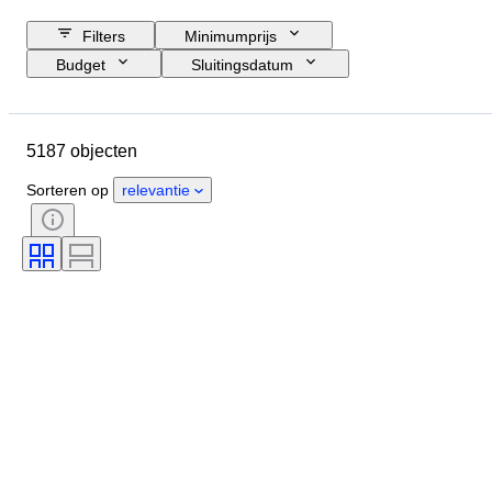
Filters
Minimumprijs
Budget
Sluitingsdatum
Locatie
Merk
Object
Land van herkomst
Grootte fles
5187 objecten
Materiaal
Conditie
Extra's
Periode
Stijl
Kleur
Sorteren op
relevantie
Wijnregio
Wijn appelatie / classificatie
Wijn vulhoogte
Wijnbeoordelingssysteem
Druivensoorten
Era