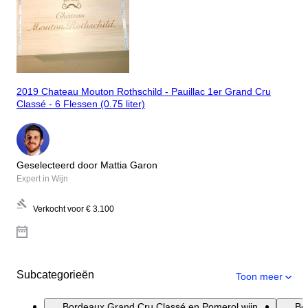
2019 Chateau Mouton Rothschild - Pauillac 1er Grand Cru
Classé - 6 Flessen (0.75 liter)
Geselecteerd door Mattia Garon
Expert in Wijn
Verkocht voor
€ 3.100
Subcategorieën
Toon meer
Bordeaux Grand Cru Classé en Pomerol wijn
Bo