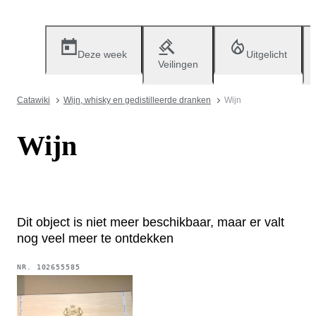
Deze week
Uitgelicht
Veilingen
Catawiki
Wijn, whisky en gedistilleerde dranken
Wijn
Wijn
Dit object is niet meer beschikbaar, maar er valt
nog veel meer te ontdekken
NR.
102655585