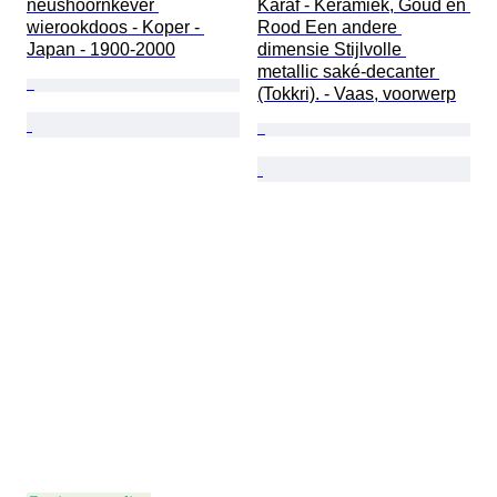
neushoornkever 
Karaf - Keramiek, Goud en 
wierookdoos - Koper - 
Rood Een andere 
Japan - 1900-2000
dimensie Stijlvolle 
metallic saké-decanter 
(Tokkri). - Vaas, voorwerp