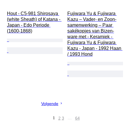
Hout - C5-981 Shirosaya 
Fujiwara Yu & Fujiwara 
(white Sheath) of Katana - 
Kazu – Vader- en Zoon-
Japan - Edo Periode 
samenwerking – Paar 
(1600-1868)
sakékopjes van Bizen-
ware met - Keramiek - 
Fujiwara Yu & Fujiwara 
Kazu - Japan - 1992 Haan 
/ 1993 Hond
Volgende
1
2
3
…
64