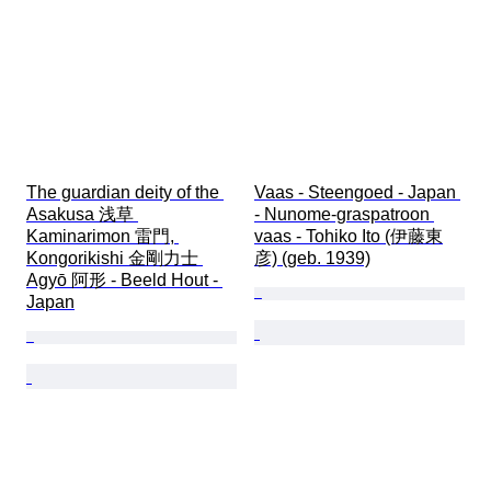
The guardian deity of the 
Vaas - Steengoed - Japan 
Asakusa 浅草 
- Nunome-graspatroon 
Kaminarimon 雷門, 
vaas - Tohiko Ito (伊藤東
Kongorikishi 金剛力士 
彦) (geb. 1939)
Agyō 阿形 - Beeld Hout - 
Japan