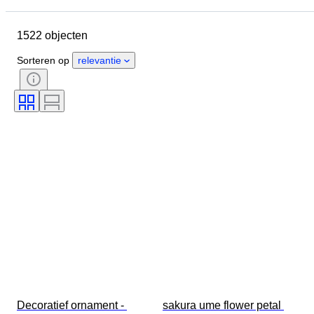
Object
Land van herkomst
1522 objecten
Materiaal
Conditie
Extra's
Periode
Onderwerp
Stijl
Sorteren op
relevantie
Techniek
Handtekening
Oplage
Taal
Kleur
Era
Verkocht door
Kunstenaar
Decor
Toeschrijving
Origineel / Replica
Maker
Herkomst
Decoratief ornament - 
sakura ume flower petal 