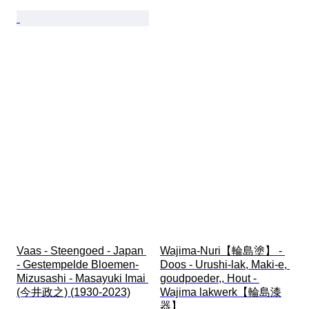
Vaas - Steengoed - Japan 
Wajima-Nuri【輪島塗】 - 
- Gestempelde Bloemen-
Doos - Urushi-lak, Maki-e, 
Mizusashi - Masayuki Imai 
goudpoeder,, Hout - 
(今井政之) (1930-2023)
Wajima lakwerk【輪島漆
器】