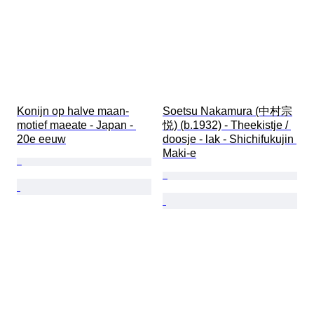
Konijn op halve maan-
Soetsu Nakamura (中村宗
motief maeate - Japan - 
悦) (b.1932) - Theekistje / 
20e eeuw
doosje - lak - Shichifukujin 
Maki-e