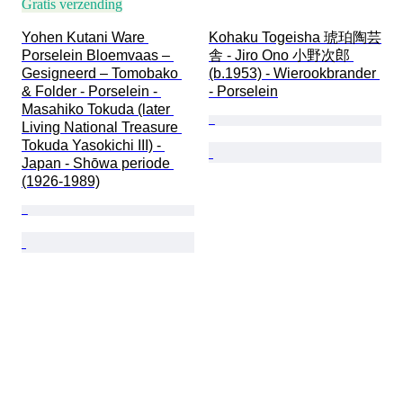
Gratis verzending
Yohen Kutani Ware 
Kohaku Togeisha 琥珀陶芸
Porselein Bloemvaas – 
舎 - Jiro Ono 小野次郎 
Gesigneerd – Tomobako 
(b.1953) - Wierookbrander 
& Folder - Porselein - 
- Porselein
Masahiko Tokuda (later 
Living National Treasure 
Tokuda Yasokichi III) - 
Japan - Shōwa periode 
(1926-1989)