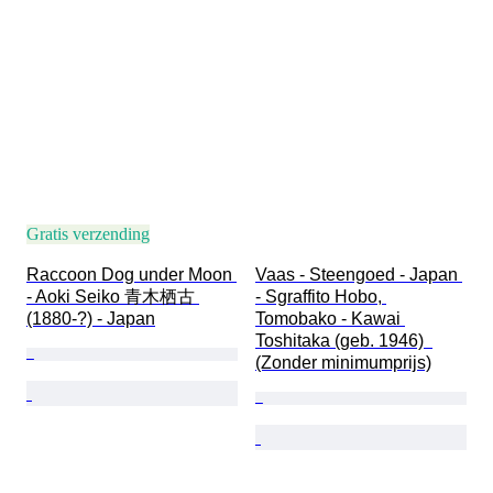
Gratis verzending
Raccoon Dog under Moon 
Vaas - Steengoed - Japan 
- Aoki Seiko 青木栖古 
- Sgraffito Hobo, 
(1880-?) - Japan
Tomobako - Kawai 
Toshitaka (geb. 1946)  
(Zonder minimumprijs)