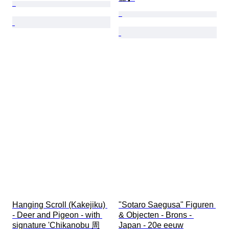
Hanging Scroll (Kakejiku) 
"Sotaro Saegusa" Figuren 
- Deer and Pigeon - with 
& Objecten - Brons - 
signature 'Chikanobu 周
Japan - 20e eeuw