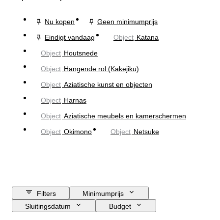
Nu kopen
Geen minimumprijs
Eindigt vandaag
Object
Katana
Object
Houtsnede
Object
Hangende rol (Kakejiku)
Object
Aziatische kunst en objecten
Object
Harnas
Object
Aziatische meubels en kamerschermen
Object
Okimono
Object
Netsuke
Filters
Minimumprijs
Sluitingsdatum
Budget
Locatie
Grootte
Afmetingen