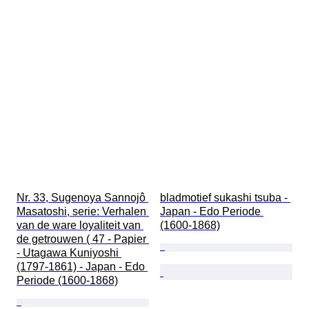
Nr. 33, Sugenoya Sannojô 
bladmotief sukashi tsuba - 
Masatoshi, serie: Verhalen 
Japan - Edo Periode 
van de ware loyaliteit van 
(1600-1868)
de getrouwen ( 47 - Papier 
- Utagawa Kuniyoshi 
(1797-1861) - Japan - Edo 
Periode (1600-1868)