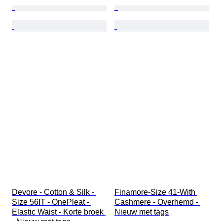
Devore - Cotton & Silk - 
Finamore-Size 41-With 
Size 56IT - OnePleat - 
Cashmere - Overhemd - 
Elastic Waist - Korte broek 
Nieuw met tags