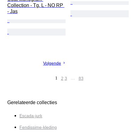
Collection - Tg. L - NO RP 
- Jas
Volgende
1
2
3
…
83
Gerelateerde collecties
Escada-jurk
Fendissime-kleding