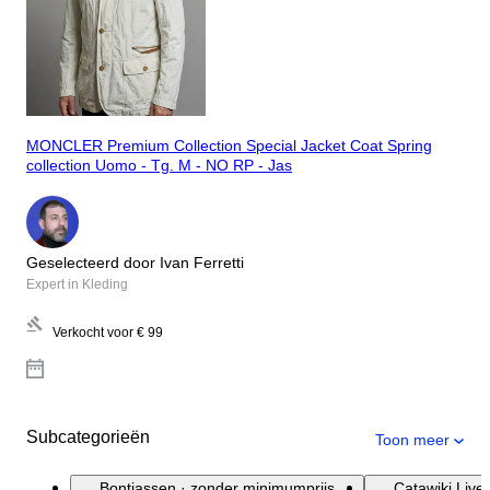
MONCLER Premium Collection Special Jacket Coat Spring
collection Uomo - Tg. M - NO RP - Jas
Geselecteerd door Ivan Ferretti
Expert in Kleding
Verkocht voor
€ 99
Subcategorieën
Toon meer
Bontjassen · zonder minimumprijs
Catawiki Live 