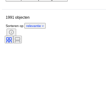
Sluitingsdatum
Locatie
Merk
Object
1991 objecten
Land van herkomst
Materiaal
Geslacht
Conditie
Periode
Sorteren op
relevantie
Stijl
Kleur
Kledingmaat
Maat op het artikel
Era
Patroon
Boordmaat
Accessoires inbegrepen
Schoenmaat