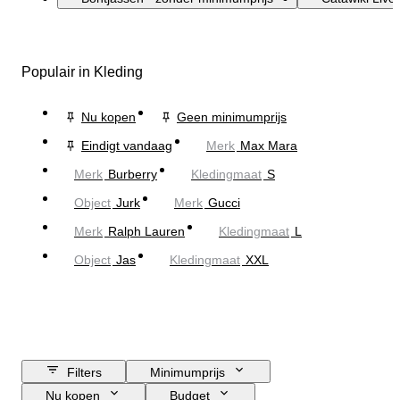
Populair in Kleding
Nu kopen
Geen minimumprijs
Eindigt vandaag
Merk
Max Mara
Merk
Burberry
Kledingmaat
S
Object
Jurk
Merk
Gucci
Merk
Ralph Lauren
Kledingmaat
L
Object
Jas
Kledingmaat
XXL
Filters
Minimumprijs
Nu kopen
Budget