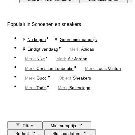
Populair in Schoenen en sneakers
Nu kopen
Geen minimumprijs
Eindigt vandaag
Merk
Adidas
Merk
Nike
Merk
Air Jordan
Merk
Christian Louboutin
Merk
Louis Vuitton
Merk
Gucci
Object
Sneakers
Merk
Tod's
Merk
Balenciaga
Filters
Minimumprijs
Budget
Sluitingsdatum