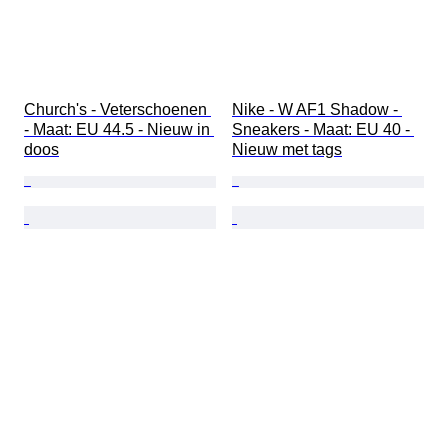
Church's - Veterschoenen 
Nike - W AF1 Shadow - 
- Maat: EU 44.5 - Nieuw in 
Sneakers - Maat: EU 40 - 
doos
Nieuw met tags