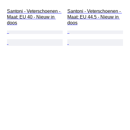
Santoni - Veterschoenen - 
Santoni - Veterschoenen - 
Maat: EU 40 - Nieuw in 
Maat: EU 44.5 - Nieuw in 
doos
doos