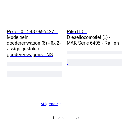
Piko H0 - 54879/95427 - 
Piko H0 - 
Modeltrein 
Diesellocomotief (1) - 
goederenwagon (6) - 6x 2-
MAK Serie 6495 - Railion
assige gesloten 
goederenwagens - NS
Volgende
1
2
3
…
53