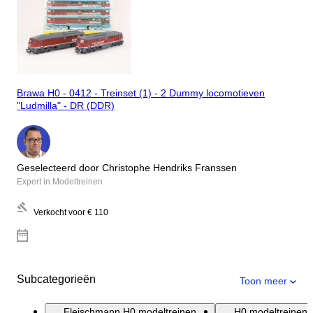
Brawa H0 - 0412 - Treinset (1) - 2 Dummy locomotieven
"Ludmilla" - DR (DDR)
Geselecteerd door Christophe Hendriks Franssen
Expert in Modeltreinen
Verkocht voor
€ 110
Subcategorieën
Toon meer
Fleischmann H0 modeltreinen
H0 modeltreinen