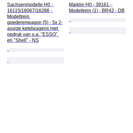
Sachsenmodelle H0 - 
Märklin H0 - 39161 - 
16115/16067/16288 - 
Modeltrein (1) - BR42 - DB
Modeltrein 
goederenwagon (5) - 5x 2-
assige ketelwagens met 
opdruk van o.a. "ESSO" 
en "Shell" - NS