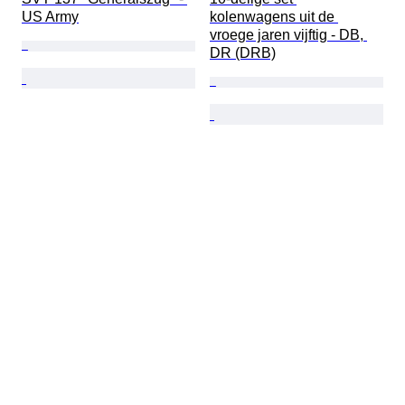
US Army
kolenwagens uit de 
vroege jaren vijftig - DB, 
DR (DRB)