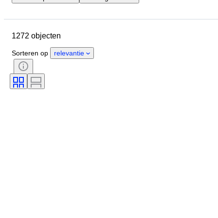
Sluitingsdatum
Locatie
Merk
Object
1272 objecten
Land van herkomst
Materiaal
Conditie
Extra's
Periode
Sorteren op
relevantie
Kleur
Schaal
Besturing
Stroomvoorziening
Spoorwegmaatschappij
Era