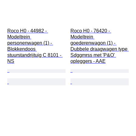
Roco H0 - 44982 - 
Roco H0 - 76420 - 
Modeltrein 
Modeltrein 
personenwagen (1) - 
goederenwagon (1) - 
Blokkendoos 
Dubbele draagwagen type 
stuurstandrijtuig C 8101 - 
Sdggmrss met 'P&O' 
NS
opleggers - AAE