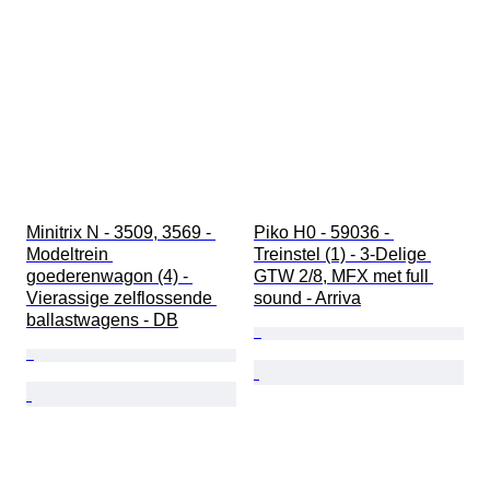
Minitrix N - 3509, 3569 - 
Piko H0 - 59036 - 
Modeltrein 
Treinstel (1) - 3-Delige 
goederenwagon (4) - 
GTW 2/8, MFX met full 
Vierassige zelflossende 
sound - Arriva
ballastwagens - DB