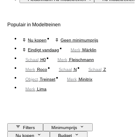
Populair in Modeltreinen
Nu kopen
Geen minimumprijs
Eindigt vandaag
Merk
Märklin
Schaal
H0
Merk
Fleischmann
Merk
Roco
Schaal
N
Schaal
Z
Object
Treinset
Merk
Minitrix
Merk
Lima
Filters
Minimumprijs
Nu kopen
Budget