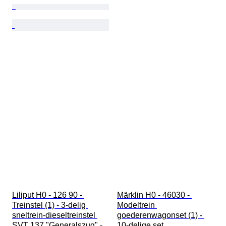
Liliput H0 - 126 90 - 
Märklin H0 - 46030 - 
Treinstel (1) - 3-delig 
Modeltrein 
sneltrein-dieseltreinstel 
goederenwagonset (1) - 
SVT 137 "Generalszug" - 
10-delige set 