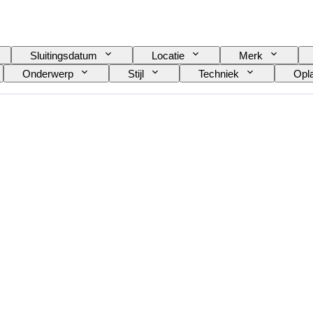
Sluitingsdatum
Locatie
Merk
Onderwerp
Stijl
Techniek
Opl
Type videorecorder
Type verrekijker
Type t
Getest en werkend