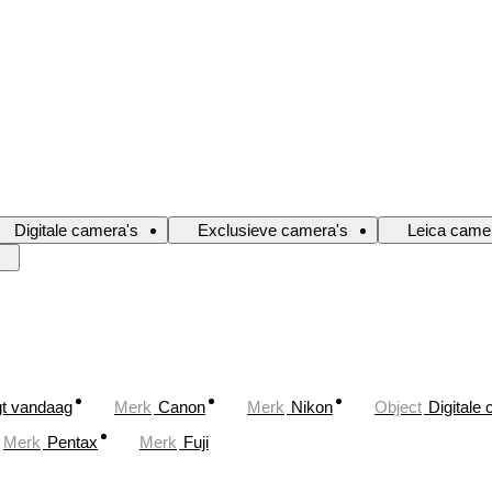
Digitale camera's
Exclusieve camera's
Leica came
gt vandaag
Merk
Canon
Merk
Nikon
Object
Digitale
Merk
Pentax
Merk
Fuji