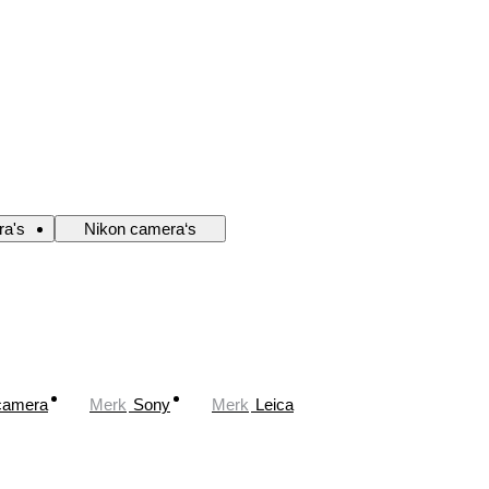
ra's
Nikon camera‘s
 camera
Merk
Sony
Merk
Leica