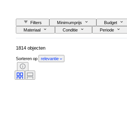
Filters
Minimumprijs
Budget
Materiaal
Conditie
Periode
Lensbevestiging
Type microscoop
Filmtype
Verkocht door
Era
1814 objecten
Sorteren op
relevantie