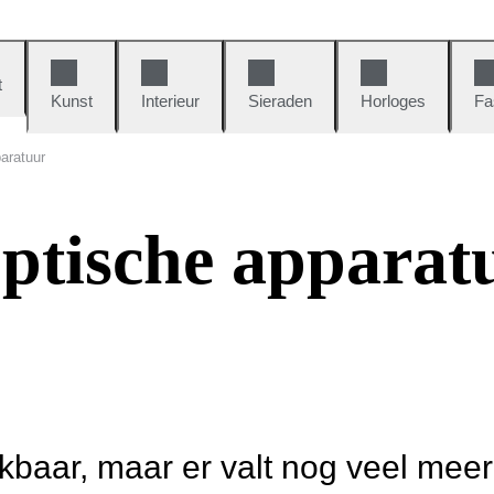
t
Kunst
Interieur
Sieraden
Horloges
Fa
aratuur
ptische apparat
ikbaar, maar er valt nog veel mee