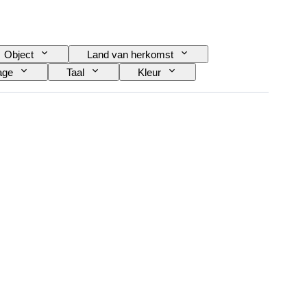
Object
Land van herkomst
age
Taal
Kleur
elescoop
Type videocamera