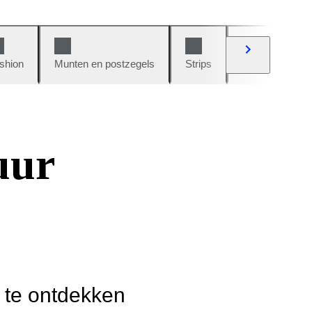
shion
Munten en postzegels
Strips
Auto's en moto
uur
r te ontdekken