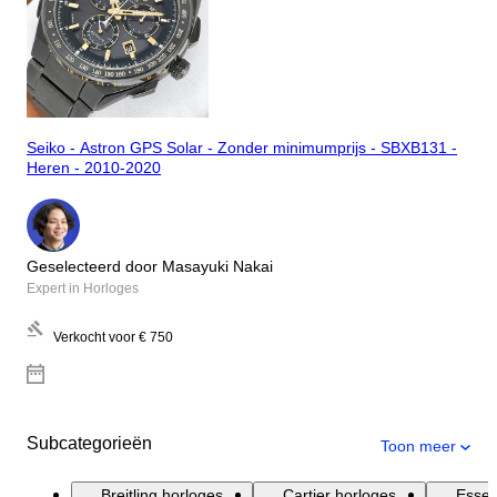
Seiko - Astron GPS Solar - Zonder minimumprijs - SBXB131 -
Heren - 2010-2020
Geselecteerd door Masayuki Nakai
Expert in Horloges
Verkocht voor
€ 750
Subcategorieën
Toon meer
Breitling horloges
Cartier horloges
Essen