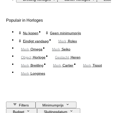
Populair in Horloges
Nu kopen
Geen minimumprijs
Eindigt vandaag
Merk
Rolex
Merk
Omega
Merk
Seiko
Object
Horloge
Geslacht
Heren
Merk
Breitling
Merk
Cartier
Merk
Tissot
Merk
Longines
Filters
Minimumprijs
Budget
Sluitingsdatum