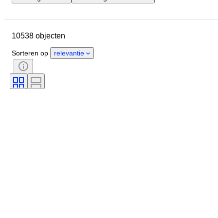
Locatie
Merk
Diameter kast
Lengte horlogeband
Object
10538 objecten
Land van herkomst
Materiaal
Geslacht
Conditie
Periode
Sorteren op
relevantie
Certificaat
Onderwerp
Oplage
Taal
Kleur
Horloge uurwerk
Materiaal horlogeband
Era
Gangreserve
Slag
Origineel / Replica
Type automobilia
Model