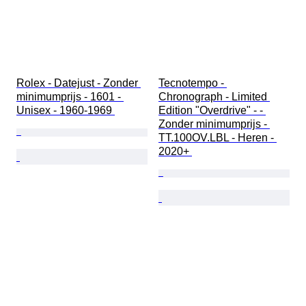
Rolex - Datejust - Zonder 
Tecnotempo - 
minimumprijs - 1601 - 
Chronograph - Limited 
Unisex - 1960-1969 
Edition "Overdrive" - - 
Zonder minimumprijs - 
TT.100OV.LBL - Heren - 
2020+ 