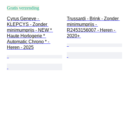
Gratis verzending
Cyrus Geneve - 
Trussardi - Brink - Zonder 
KLEPCYS - Zonder 
minimumprijs - 
minimumprijs - NEW * 
R2453156007 - Heren - 
Haute Horlogerie * 
2020+ 
Automatic Chrono * - 
Heren - 2025