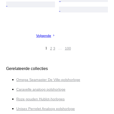
Volgende
1
2
3
…
100
Gerelateerde collecties
Omega Seamaster De Ville-polshorloge
Caravelle analoog polshorloge
Roze gouden Hublot-horloges
Unisex Perrelet Analoog polshorloge