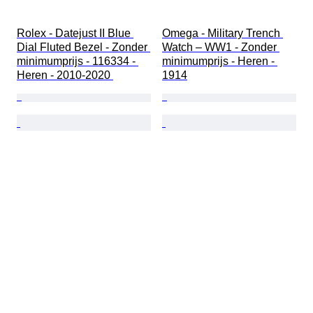
Rolex - Datejust II Blue 
Omega - Military Trench 
Dial Fluted Bezel - Zonder 
Watch – WW1 - Zonder 
minimumprijs - 116334 - 
minimumprijs - Heren - 
Heren - 2010-2020 
1914