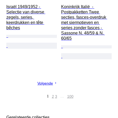
Israël 1949/1952 - 
Koninkrijk Italië  - 
Selectie van diverse 
Postpakketten Twee 
zegels, series, 
secties, fasces-overdruk 
keerdrukken en tête 
met siermotieven en 
bêches
series zonder fasces - 
Sassone N. 48/59 & N. 
60/65
Volgende
1
2
3
…
100
Gerelateerde collecties