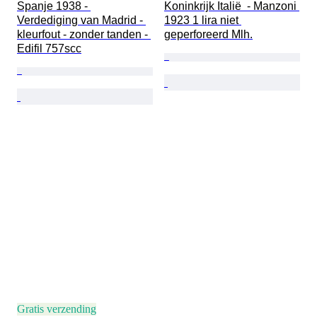
Spanje 1938 - 
Koninkrijk Italië  - Manzoni 
Verdediging van Madrid - 
1923 1 lira niet 
kleurfout - zonder tanden - 
geperforeerd Mlh.
Edifil 757scc
Gratis verzending