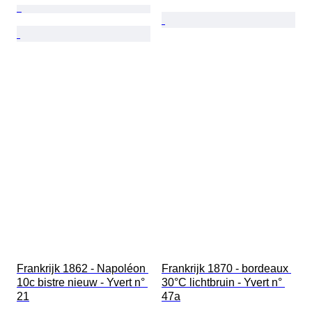
Frankrijk 1862 - Napoléon 
Frankrijk 1870 - bordeaux 
10c bistre nieuw - Yvert n° 
30°C lichtbruin - Yvert n° 
21
47a