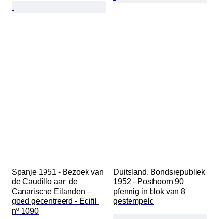
Spanje 1951 - Bezoek van 
Duitsland, Bondsrepubliek 
de Caudillo aan de 
1952 - Posthoorn 90 
Canarische Eilanden – 
pfennig in blok van 8 
goed gecentreerd - Edifil 
gestempeld
nº 1090