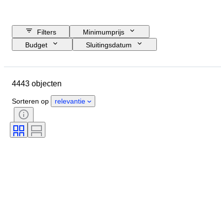
Filters
Minimumprijs
Budget
Sluitingsdatum
Locatie
Merk
Object
Land van herkomst
Materiaal
4443 objecten
Geslacht
Conditie
Periode
Certificaat
Onderwerp
Stijl
Sorteren op
relevantie
Techniek
Handtekening
Band
Oplage
Taal
Kleur
Verkocht door
Kunstenaar
Toeschrijving
Era