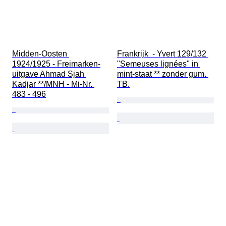
Midden-Oosten 
Frankrijk  - Yvert 129/132 
1924/1925 - Freimarken-
"Semeuses lignées" in 
uitgave Ahmad Sjah 
mint-staat ** zonder gum. 
Kadjar **/MNH - Mi-Nr. 
TB.
483 - 496