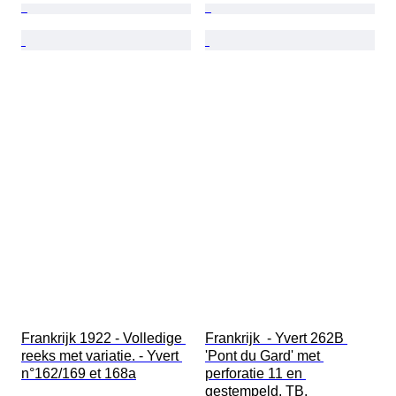
Frankrijk 1922 - Volledige 
Frankrijk  - Yvert 262B 
reeks met variatie. - Yvert 
'Pont du Gard' met 
n°162/169 et 168a
perforatie 11 en 
gestempeld. TB.