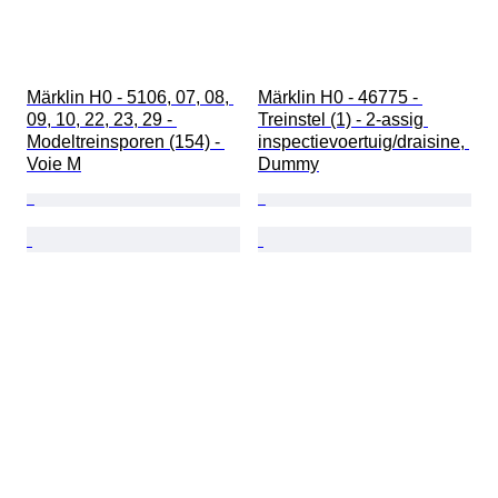
Märklin H0 - 5106, 07, 08, 
Märklin H0 - 46775 - 
09, 10, 22, 23, 29 - 
Treinstel (1) - 2-assig 
Modeltreinsporen (154) - 
inspectievoertuig/draisine, 
Voie M
Dummy