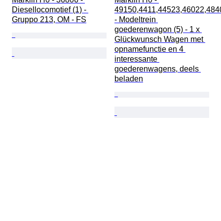
Diesellocomotief (1) - 
49150,4411,44523,46022,484
Gruppo 213, OM - FS
- Modeltrein 
goederenwagon (5) - 1 x 
Glückwunsch Wagen met 
opnamefunctie en 4 
interessante 
goederenwagens, deels 
beladen