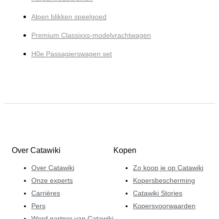
Alpen blikken speelgoed
Premium Classixxs-modelvrachtwagen
H0e Passagierswagen set
Over Catawiki
Kopen
Over Catawiki
Zo koop je op Catawiki
Onze experts
Kopersbescherming
Carrières
Catawiki Stories
Pers
Kopersvoorwaarden
Word partner van Catawiki