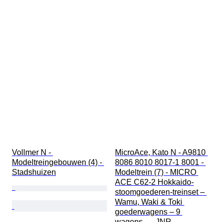
Vollmer N - 
MicroAce, Kato N - A9810 
Modeltreingebouwen (4) - 
8086 8010 8017-1 8001 - 
Stadshuizen
Modeltrein (7) - MICRO 
ACE C62-2 Hokkaido-
stoomgoederen-treinset – 
Wamu, Waki & Toki 
goederwagens – 9 
wagens – - JNR