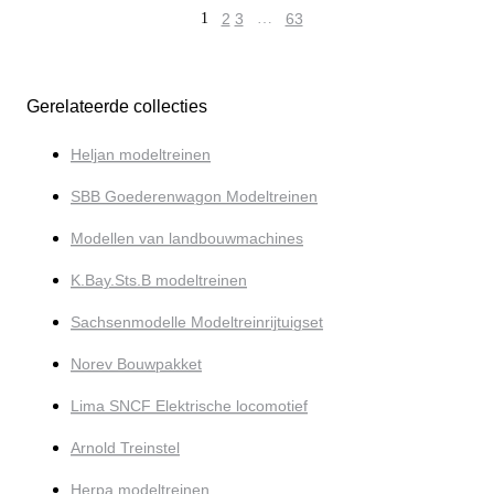
1
2
3
…
63
Gerelateerde collecties
Heljan modeltreinen
SBB Goederenwagon Modeltreinen
Modellen van landbouwmachines
K.Bay.Sts.B modeltreinen
Sachsenmodelle Modeltreinrijtuigset
Norev Bouwpakket
Lima SNCF Elektrische locomotief
Arnold Treinstel
Herpa modeltreinen