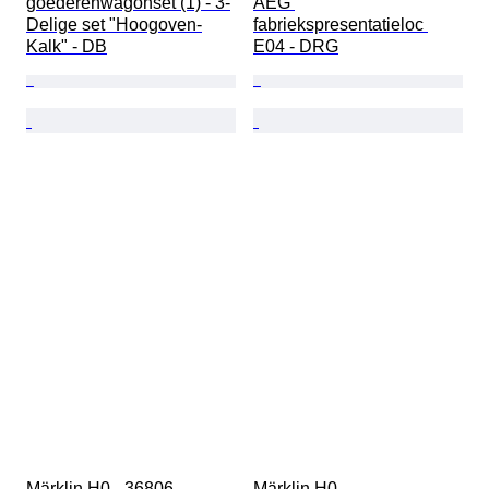
goederenwagonset (1) - 3-
AEG 
Delige set "Hoogoven-
fabriekspresentatieloc 
Kalk" - DB
E04 - DRG
Märklin H0 - 36806 - 
Märklin H0 - 