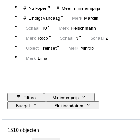
Nu kopen
Geen minimumprijs
Eindigt vandaag
Merk
Märklin
Schaal
H0
Merk
Fleischmann
Merk
Roco
Schaal
N
Schaal
Z
Object
Treinset
Merk
Minitrix
Merk
Lima
Filters
Minimumprijs
Budget
Sluitingsdatum
Locatie
Merk
Object
Land van herkomst
Materiaal
1510 objecten
Conditie
Extra's
Periode
Onderwerp
Stijl
Kleur