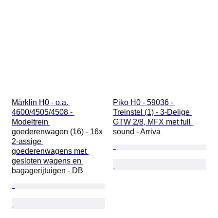
Märklin H0 - o.a. 
Piko H0 - 59036 - 
4600/4505/4508 - 
Treinstel (1) - 3-Delige 
Modeltrein 
GTW 2/8, MFX met full 
goederenwagon (16) - 16x 
sound - Arriva
2-assige 
goederenwagens met 
gesloten wagens en 
bagagerijtuigen - DB