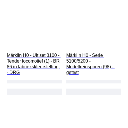
Märklin H0 - Uit set 3100 - 
Märklin H0 - Serie 
Tender locomotief (1) - BR 
5100/5200 - 
86 in fabriekskleurstelling 
Modeltreinsporen (98) - 
- DRG
getest