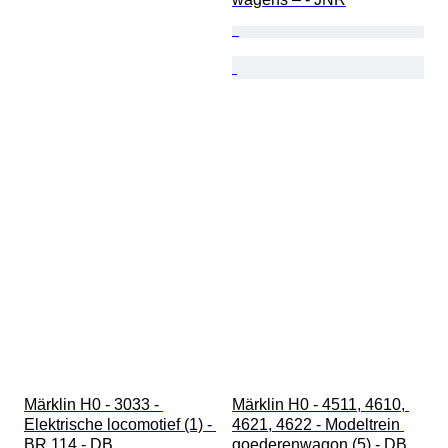
Märklin H0 - 3033 - 
Märklin H0 - 4511, 4610, 
Elektrische locomotief (1) - 
4621, 4622 - Modeltrein 
BR 114 - DB
goederenwagon (5) - DB