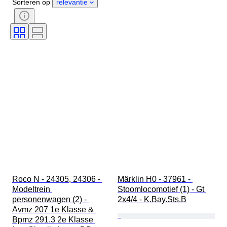
Sorteren op
relevantie
Schaal
Besturing
Stroomvoorziening
Spoorwegmaatschappij
Era
Origineel / Replica
Roco N - 24305, 24306 - 
Märklin H0 - 37961 - 
Modeltrein 
Stoomlocomotief (1) - Gt 
personenwagen (2) - 
2x4/4 - K.Bay.Sts.B
Avmz 207 1e Klasse & 
Bpmz 291.3 2e Klasse 