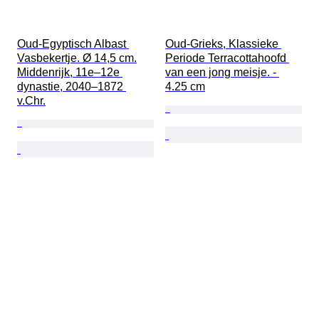
Oud-Egyptisch Albast 
Oud-Grieks, Klassieke 
Vasbekertje. Ø 14,5 cm.

Periode Terracottahoofd 
Middenrijk, 11e–12e 
van een jong meisje. - 
dynastie, 2040–1872 
4.25 cm
v.Chr.