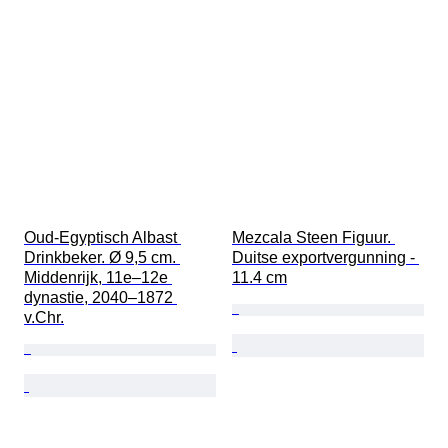
Oud-Egyptisch Albast 
Mezcala Steen Figuur. 
Drinkbeker. Ø 9,5 cm. 
Duitse exportvergunning - 
Middenrijk, 11e–12e 
11.4 cm
dynastie, 2040–1872 
v.Chr.