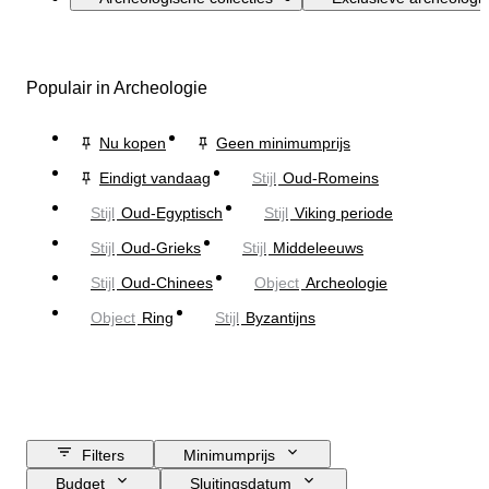
Populair in Archeologie
Nu kopen
Geen minimumprijs
Eindigt vandaag
Stijl
Oud-Romeins
Stijl
Oud-Egyptisch
Stijl
Viking periode
Stijl
Oud-Grieks
Stijl
Middeleeuws
Stijl
Oud-Chinees
Object
Archeologie
Object
Ring
Stijl
Byzantijns
Filters
Minimumprijs
Budget
Sluitingsdatum