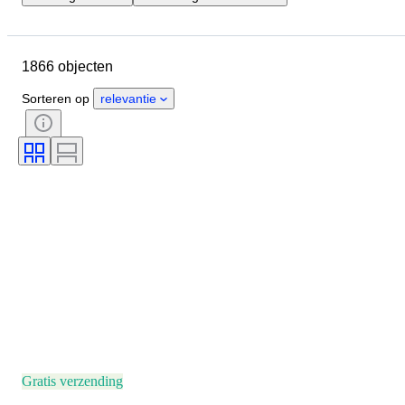
Locatie
Grootte
Afmetingen
Object
Land van herkomst
1866 objecten
Materiaal
Geslacht
Conditie
Periode
Steen
Sorteren op
relevantie
Certificaat
Fijnheid
Onderwerp
Stijl
Handtekening
Kleur
Geslepen
Soorten archeologie
Era
Cultuur
Maat op het artikel
Kunstenaar
Origineel / Replica
Herkomst
Gratis verzending