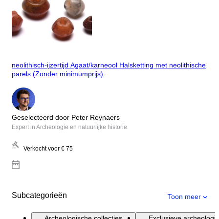
neolithisch-ijzertijd Agaat/karneool Halsketting met neolithische
parels (Zonder minimumprijs)
Geselecteerd door Peter Reynaers
Expert in Archeologie en natuurlijke historie
Verkocht voor
€ 75
Subcategorieën
Toon meer
Archeologische collecties
Exclusieve archeologi