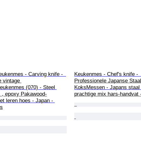
eukenmes - Carving knife -  
Keukenmes - Chef's knife - 
 vintage 
Professionele Japanse Staal
eukenmes (070) - Steel 
KoksMessen - Japans staal
l , epoxy Pakawood-
prachtige mix hars-handvat 
t leren hoes - Japan - 
es