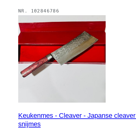
NR.
102846786
Keukenmes - Cleaver - Japanse cleaver mes (0290) - Steel Less Steel , Epoxy Pakawood-handvat met doos - Japan - Japanse
snijmes