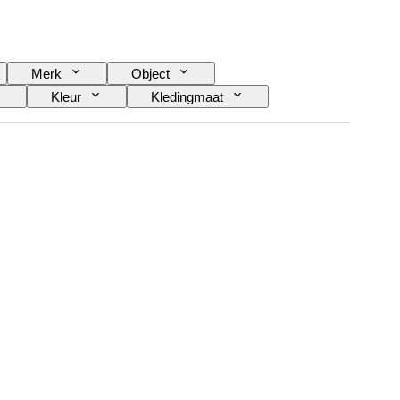
Merk
Object
Kleur
Kledingmaat
Era
Maker
Model