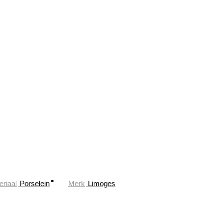
eriaal
Porselein
Merk
Limoges