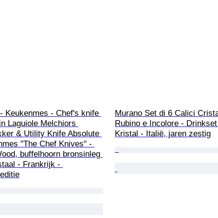
- Keukenmes - Chef's knife 
Murano Set di 6 Calici Crist
n Laguiole Melchiors 
Rubino e Incolore - Drinkset 
ker & Utility Knife Absolute 
Kristal - Italië, jaren zestig
nmes "The Chef Knives" - 
ood, buffelhoorn bronsinleg 
aal - Frankrijk - 
editie