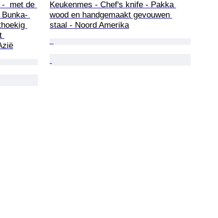
-  met de 
Keukenmes - Chef's knife - Pakka 
 Bunka- 
wood en handgemaakt gevouwen 
hoekig 
staal - Noord Amerika
t 
Azië