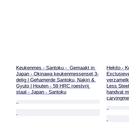
Keukenmes - Santoku -  Gemaakt in 
Hekito - K
Japan - Okinawa keukenmessenset 3-
Exclusieve
delig | Gehamerde Santoku, Nakiri & 
verzamelk
Gyuto | Houten - 59 HRC roestvrij 
Less Stee
staal - Japan - Santoku
handvat me
carvingm