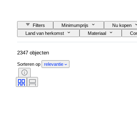
Filters
Minimumprijs
Nu kopen
Land van herkomst
Materiaal
Con
Type keukenmes
Decor
Kunsten
2347 objecten
Sorteren op
relevantie