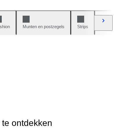
shion
Munten en postzegels
Strips
Auto's en moto
r te ontdekken