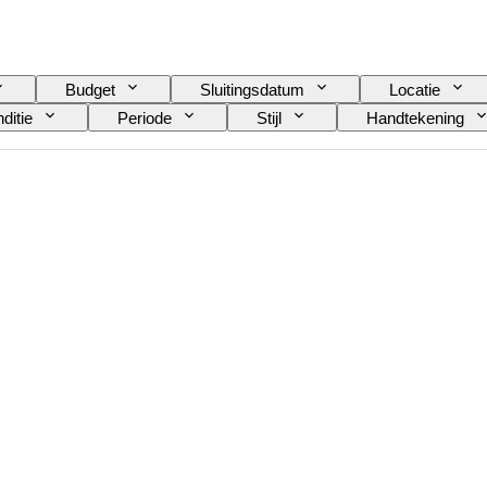
Budget
Sluitingsdatum
Locatie
ditie
Periode
Stijl
Handtekening
aar
Origineel / Replica
Verkocht door