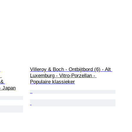
 
Villeroy & Boch - Ontbijtbord (6) - Alt 
 
Luxemburg - Vitro-Porzellan - 
 & 
Populaire klassieker
- Japan