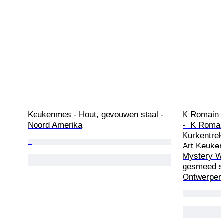
Keukenmes - Hout, gevouwen staal - 
K Romain 
Noord Amerika
-  K Romai
Kurkentrek
Art Keuke
Mystery W
gesmeed st
Ontwerper