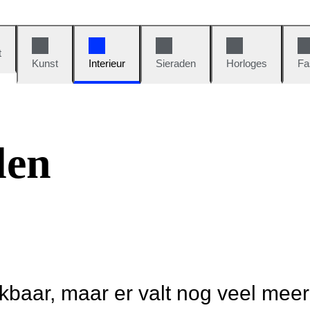
t
Kunst
Interieur
Sieraden
Horloges
Fa
len
ikbaar, maar er valt nog veel mee