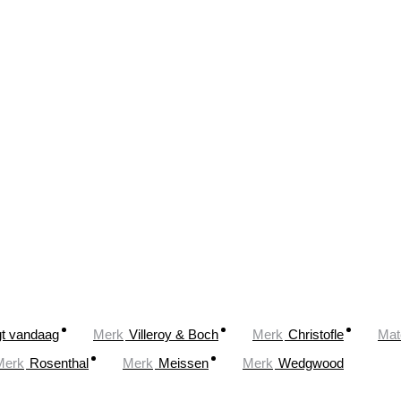
gt vandaag
Merk
Villeroy & Boch
Merk
Christofle
Mat
Merk
Rosenthal
Merk
Meissen
Merk
Wedgwood