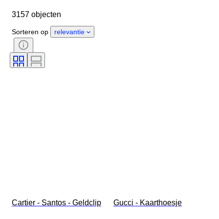
Object
Land van herkomst
3157 objecten
Materiaal
Geslacht
Conditie
Periode
Steen
Sorteren op
relevantie
Certificaat
Fijnheid
Stijl
Kleur
Kledingmaat
Geslepen
Maat op het artikel
Patroon
Accessoires inbegrepen
Type diamant
Size
Origineel / Replica
Era
Model
Cartier - Santos - Geldclip
Gucci - Kaarthoesje