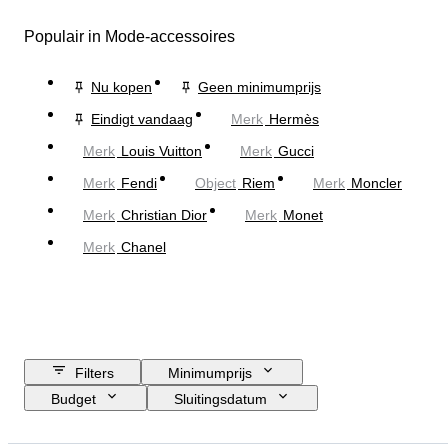
Populair in Mode-accessoires
Nu kopen
Geen minimumprijs
Eindigt vandaag
Merk
Hermès
Merk
Louis Vuitton
Merk
Gucci
Merk
Fendi
Object
Riem
Merk
Moncler
Merk
Christian Dior
Merk
Monet
Merk
Chanel
Filters
Minimumprijs
Budget
Sluitingsdatum
Locatie
Afmetingen
Merk