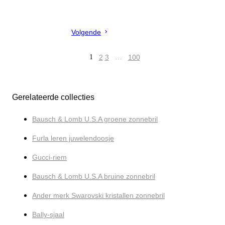
Volgende
1
2
3
…
100
Gerelateerde collecties
Bausch & Lomb U.S.A groene zonnebril
Furla leren juwelendoosje
Gucci-riem
Bausch & Lomb U.S.A bruine zonnebril
Ander merk Swarovski kristallen zonnebril
Bally-sjaal