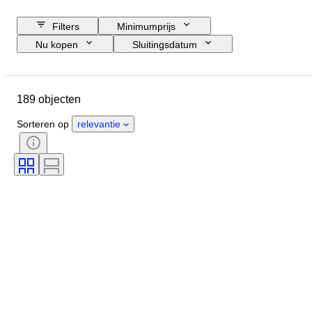
Filters
Minimumprijs
Nu kopen
Sluitingsdatum
Budget
Locatie
Merk
Object
Land van herkomst
189 objecten
Materiaal
Conditie
Extra's
Periode
Registratiedocumenten
Sorteren op
relevantie
Formaat motor
CoC (Conformiteitscertificaat)
Origineel / Replica