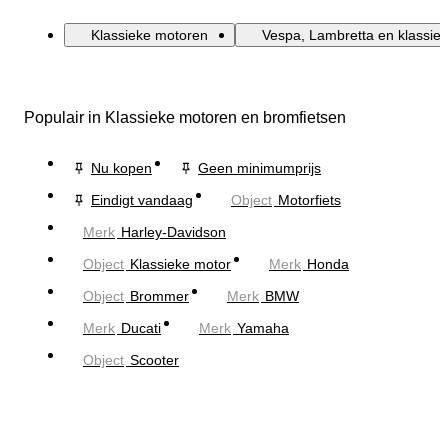
Klassieke motoren
Vespa, Lambretta en klassiek
Populair in Klassieke motoren en bromfietsen
Nu kopen
Geen minimumprijs
Eindigt vandaag
Object
Motorfiets
Merk
Harley-Davidson
Object
Klassieke motor
Merk
Honda
Object
Brommer
Merk
BMW
Merk
Ducati
Merk
Yamaha
Object
Scooter