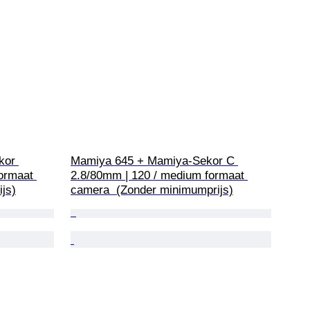
kor 
Mamiya 645 + Mamiya-Sekor C 
ormaat 
2.8/80mm | 120 / medium formaat 
js)
camera  (Zonder minimumprijs)