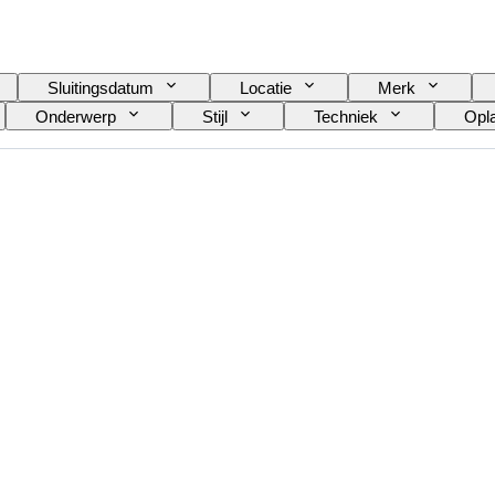
Sluitingsdatum
Locatie
Merk
Onderwerp
Stijl
Techniek
Opl
Type microscoop
Type verrekijker
Type t
 door
Filmtype