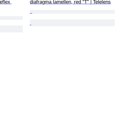
eflex 
diafragma lamellen, red "T" | Telelens