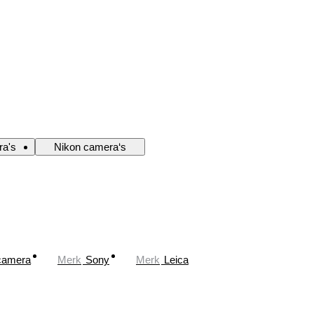
ra's
Nikon camera‘s
 camera
Merk
Sony
Merk
Leica