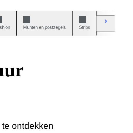
shion
Munten en postzegels
Strips
Auto's en moto
uur
r te ontdekken