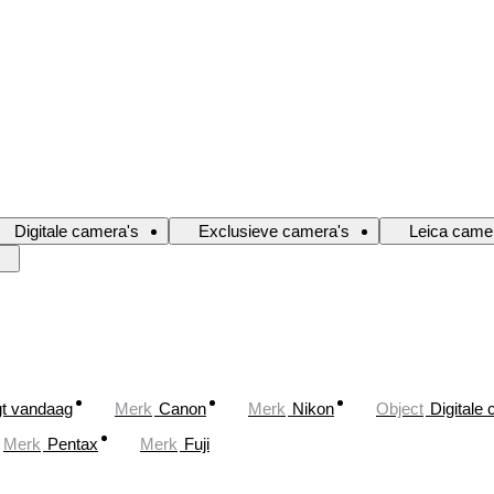
Digitale camera's
Exclusieve camera's
Leica came
gt vandaag
Merk
Canon
Merk
Nikon
Object
Digitale
Merk
Pentax
Merk
Fuji