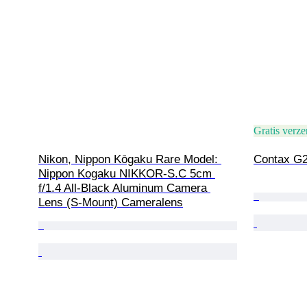
Gratis verz
Nikon, Nippon Kōgaku Rare Model: 
Contax G2
Nippon Kogaku NIKKOR-S.C 5cm 
f/1.4 All-Black Aluminum Camera 
Lens (S-Mount) Cameralens