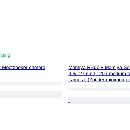
ending
 Meetzoeker camera
Mamiya RB67 + Mamiya-Se
3.8/127mm | 120 / medium f
camera  (Zonder minimumpri