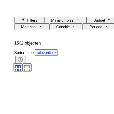
Filters
Minimumprijs
Budget
Materiaal
Conditie
Periode
Lensbevestiging
Type videorecorder
Getest en werkend
Era
Verkocht
1502 objecten
Sorteren op
relevantie