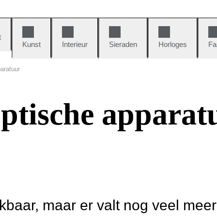
t
Kunst
Interieur
Sieraden
Horloges
Fa
aratuur
ptische apparat
ikbaar, maar er valt nog veel mee