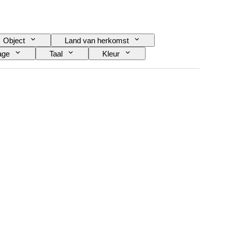
Object
Land van herkomst
age
Taal
Kleur
elescoop
Type videocamera