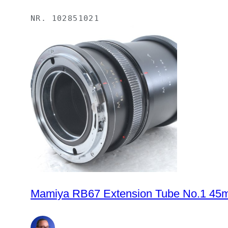
NR.
102851021
Mamiya RB67 Extension Tube No.1 45