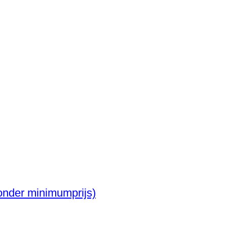
ptisch Faience kralenketting (Zonder minimumprijs)