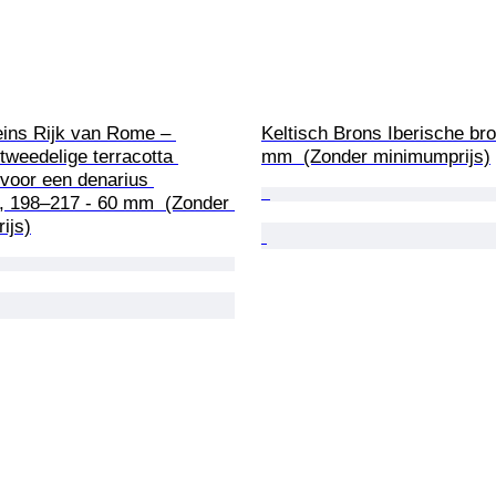
ns Rijk van Rome – 
Keltisch Brons Iberische bro
weedelige terracotta 
mm  (Zonder minimumprijs)
voor een denarius 
a, 198–217 - 60 mm  (Zonder 
ijs)