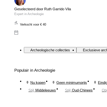
Geselecteerd door Ruth Garrido Vila
Expert in Archeologie
Verkocht voor
€ 40
Archeologische collecties
Exclusieve arc
Populair in Archeologie
Nu kopen
Geen minimumprijs
Eindi
Stijl
Middeleeuws
Stijl
Oud-Chinees
Obj