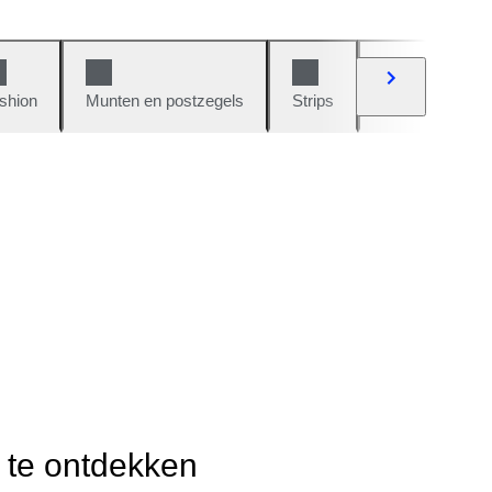
shion
Munten en postzegels
Strips
Auto's en moto
r te ontdekken