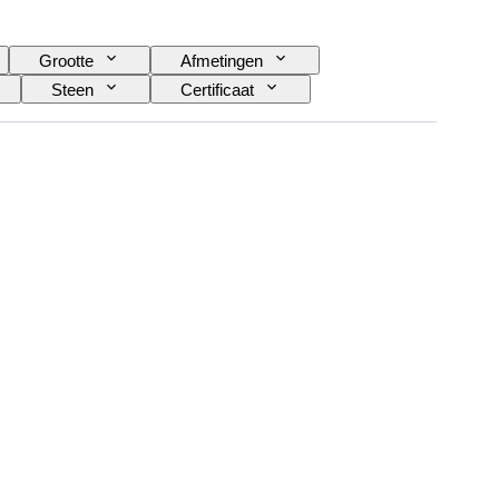
Grootte
Afmetingen
Steen
Certificaat
n archeologie
Maat op het artikel