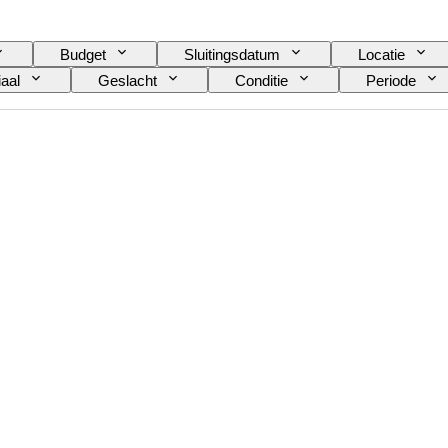
Budget
Sluitingsdatum
Locatie
aal
Geslacht
Conditie
Periode
Kleur
Valuta
Geslepen
Soorte
Origineel / Replica
Herkomst