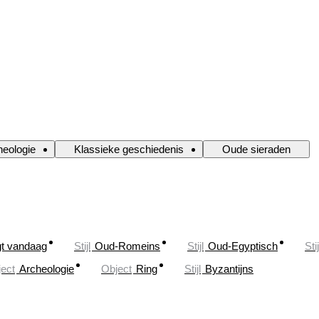
heologie
Klassieke geschiedenis
Oude sieraden
gt vandaag
Stijl
Oud-Romeins
Stijl
Oud-Egyptisch
Stij
ect
Archeologie
Object
Ring
Stijl
Byzantijns