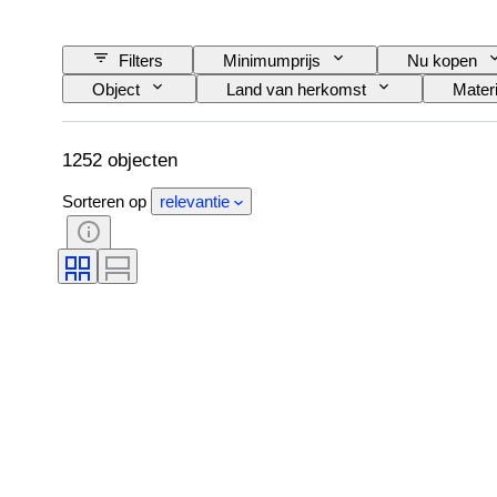
Filters
Minimumprijs
Nu kopen
Object
Land van herkomst
Materi
Fijnheid
Stijl
Handtekening
Cultuur
Era
Kunstenaar
1252 objecten
Sorteren op
relevantie