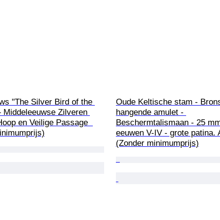
s "The Silver Bird of the 
Oude Keltische stam - Brons
— Middeleeuwse Zilveren 
hangende amulet - 
Hoop en Veilige Passage  
Beschermtalismaan - 25 mm
inimumprijs)
eeuwen V-IV - grote patina. 
(Zonder minimumprijs)