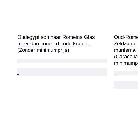
Oudegyptisch naar Romeins Glas 
Oud-Romei
meer dan honderd oude kralen  
Zeldzame t
(Zonder minimumprijs)
muntsmal 
(Caracall
minimumpr