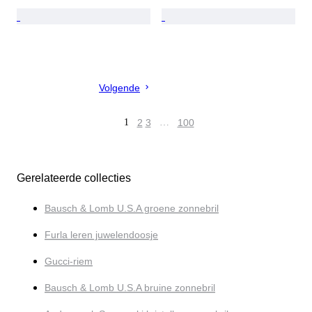
Volgende
1
2
3
…
100
Gerelateerde collecties
Bausch & Lomb U.S.A groene zonnebril
Furla leren juwelendoosje
Gucci-riem
Bausch & Lomb U.S.A bruine zonnebril