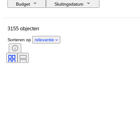
Budget
Sluitingsdatum
Locatie
Afmetingen
Merk
Object
Land van herkomst
3155 objecten
Materiaal
Geslacht
Conditie
Periode
Steen
Sorteren op
relevantie
Certificaat
Fijnheid
Stijl
Kleur
Kledingmaat
Geslepen
Maat op het artikel
Patroon
Accessoires inbegrepen
Type diamant
Size
Origineel / Replica
Era
Model