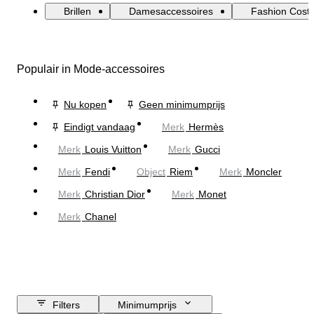
Brillen
Damesaccessoires
Fashion Cost
Populair in Mode-accessoires
Nu kopen
Geen minimumprijs
Eindigt vandaag
Merk
Hermès
Merk
Louis Vuitton
Merk
Gucci
Merk
Fendi
Object
Riem
Merk
Moncler
Merk
Christian Dior
Merk
Monet
Merk
Chanel
Filters
Minimumprijs