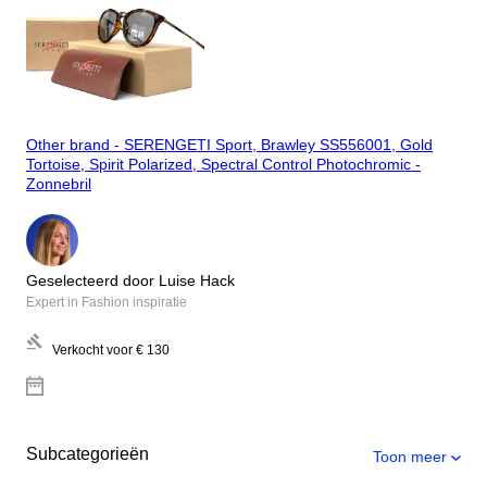
Other brand - SERENGETI Sport, Brawley SS556001, Gold
Tortoise, Spirit Polarized, Spectral Control Photochromic -
Zonnebril
Geselecteerd door Luise Hack
Expert in Fashion inspiratie
Verkocht voor
€ 130
Subcategorieën
Toon meer