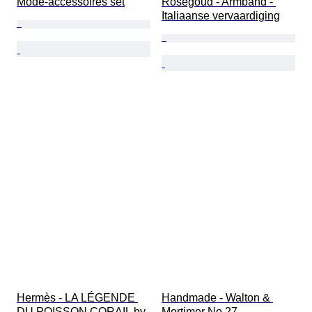
Mode-accessoires set
Roségoud - Armband - 
Italiaanse vervaardiging
Hermès - LA LÉGENDE 
Handmade - Walton & 
DU POISSON CORAIL by 
Mortimer No.27 