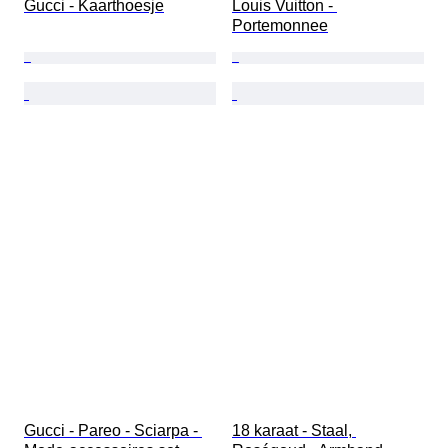
Gucci - Kaarthoesje
Louis Vuitton - 
Portemonnee
Gucci - Pareo - Sciarpa - 
18 karaat - Staal, 