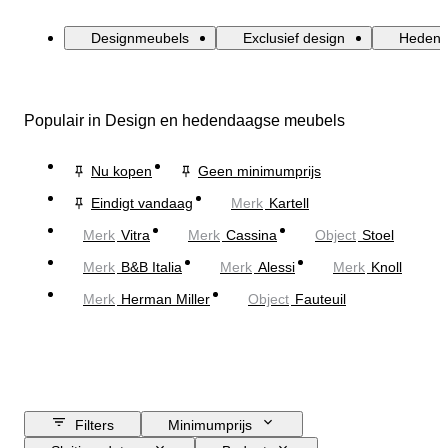
Designmeubels
Exclusief design
Hedend
Populair in Design en hedendaagse meubels
Nu kopen
Geen minimumprijs
Eindigt vandaag
Merk
Kartell
Merk
Vitra
Merk
Cassina
Object
Stoel
Merk
B&B Italia
Merk
Alessi
Merk
Knoll
Merk
Herman Miller
Object
Fauteuil
Filters
Minimumprijs