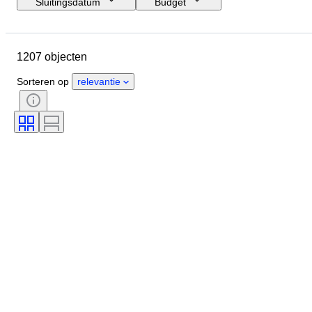
Sluitingsdatum
Budget
Locatie
Grootte
Afmetingen
Merk
Object
1207 objecten
Land van herkomst
Materiaal
Geslacht
Conditie
Extra's
Sorteren op
relevantie
Periode
Onderwerp
Stijl
Handtekening
Oplage
Kleur
Horloge uurwerk
Verkocht door
Kunstenaar
Gangreserve
Slag
Era
Maker
Model