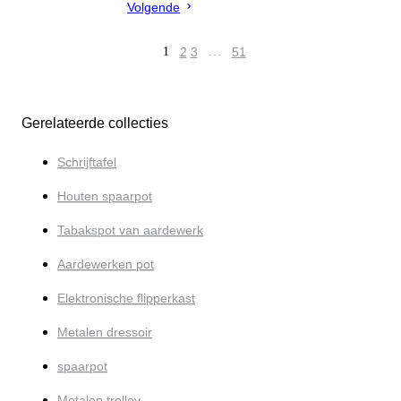
Volgende
1
2
3
…
51
Gerelateerde collecties
Schrijftafel
Houten spaarpot
Tabakspot van aardewerk
Aardewerken pot
Elektronische flipperkast
Metalen dressoir
spaarpot
Metalen trolley