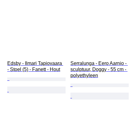
Edsby - Ilmari Tapiovaara 
Serralunga - Eero Aarnio - 
- Stoel (5) - Fanett - Hout
sculptuur, Doggy - 55 cm - 
polyethyleen