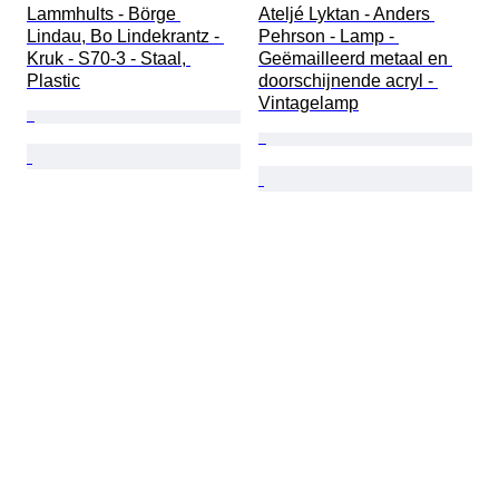
Lammhults - Börge 
Ateljé Lyktan - Anders 
Lindau, Bo Lindekrantz - 
Pehrson - Lamp - 
Kruk - S70-3 - Staal, 
Geëmailleerd metaal en 
Plastic
doorschijnende acryl - 
Vintagelamp