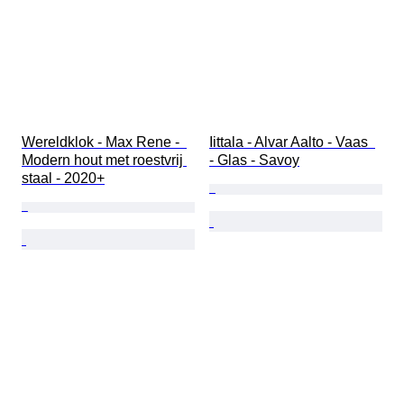
Wereldklok - Max Rene -  
Iittala - Alvar Aalto - Vaas  
Modern hout met roestvrij 
- Glas - Savoy
staal - 2020+