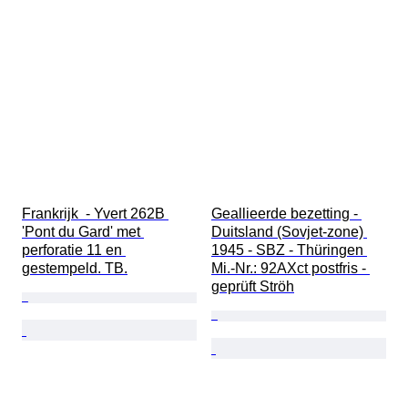
Frankrijk  - Yvert 262B 
Geallieerde bezetting - 
'Pont du Gard' met 
Duitsland (Sovjet-zone) 
perforatie 11 en 
1945 - SBZ - Thüringen 
gestempeld. TB.
Mi.-Nr.: 92AXct postfris - 
geprüft Ströh