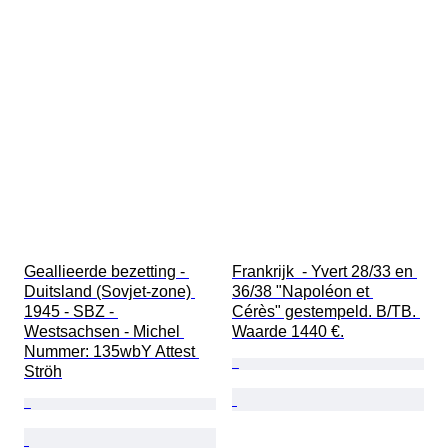
Geallieerde bezetting - 
Frankrijk  - Yvert 28/33 en 
Duitsland (Sovjet-zone) 
36/38 "Napoléon et 
1945 - SBZ - 
Cérès" gestempeld. B/TB. 
Westsachsen - Michel 
Waarde 1440 €.
Nummer: 135wbY Attest 
Ströh