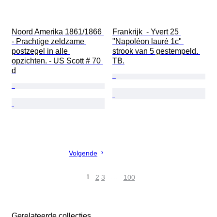
Noord Amerika 1861/1866 
Frankrijk  - Yvert 25 
- Prachtige zeldzame 
"Napoléon lauré 1c" 
postzegel in alle 
strook van 5 gestempeld. 
opzichten. - US Scott # 70 
TB.
d
Volgende
1
2
3
…
100
Gerelateerde collecties