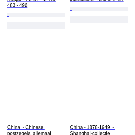
483 - 496
China  - Chinese 
China - 1878-1949  - 
postzegels, allemaal 
Shanghai-collectie