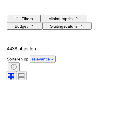
Filters
Minimumprijs
Budget
Sluitingsdatum
Locatie
Merk
Object
Land van herkomst
Materiaal
4438 objecten
Geslacht
Conditie
Periode
Certificaat
Onderwerp
Stijl
Sorteren op
relevantie
Techniek
Handtekening
Band
Oplage
Taal
Kleur
Verkocht door
Kunstenaar
Toeschrijving
Era