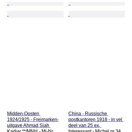
Midden-Oosten 
China - Russische 
1924/1925 - Freimarken-
postkantoren 1918 - in vel 
uitgave Ahmad Sjah 
deel van 25 ex, 
Kadjar **/MNH - Mi-Nr. 
Interessant - Michel nr 34