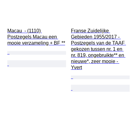
Macau  - (1110) 
Franse Zuidelijke 
Postzegels Macau een 
Gebieden 1955/2017 - 
mooie verzameling + BF **
Postzegels van de TAAF 
gekozen tussen nr. 1 en 
nr. 819, ongebruikte** en 
nieuwe*, zeer mooie - 
Yvert