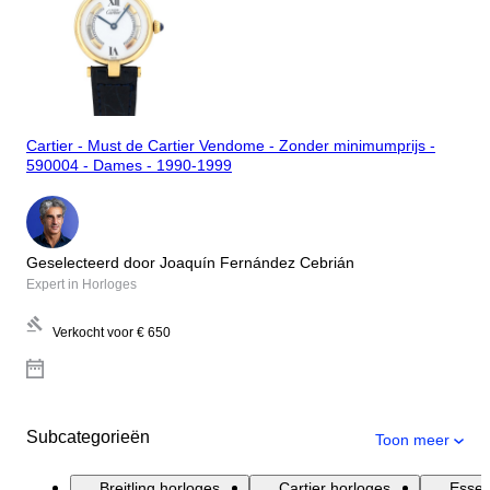
Cartier - Must de Cartier Vendome - Zonder minimumprijs -
590004 - Dames - 1990-1999
Geselecteerd door Joaquín Fernández Cebrián
Expert in Horloges
Verkocht voor
€ 650
Subcategorieën
Toon meer
Breitling horloges
Cartier horloges
Essen