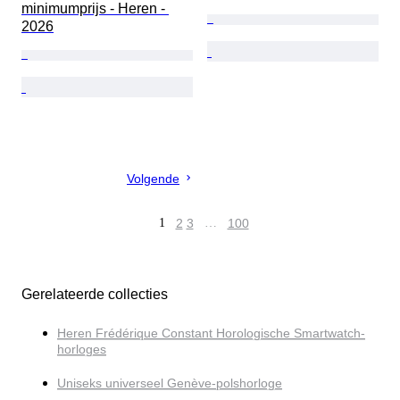
minimumprijs - Heren - 
2026
Volgende
1
2
3
…
100
Gerelateerde collecties
Heren Frédérique Constant Horologische Smartwatch-
horloges
Uniseks universeel Genève-polshorloge