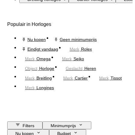
Populair in Horloges
Nu kopen
Geen minimumprijs
Eindigt vandaag
Merk
Rolex
Merk
Omega
Merk
Seiko
Object
Horloge
Geslacht
Heren
Merk
Breitling
Merk
Cartier
Merk
Tissot
Merk
Longines
Filters
Minimumprijs
Nu kopen
Budget