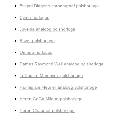
Bvlgari Diagono chronograaf polshorloge
Cyma-horloges
Juvenia analoog polshorloge
Bovet-polshorloge
Omega-horloges
Dames Raymond Weil analoog polshorloge
LeCoultre Memovox-polshorloge
Parmigiani Fleurier analoog polshorloge
Heren GaGà Milano-polshorloge
Heren Chaumet-polshorloge