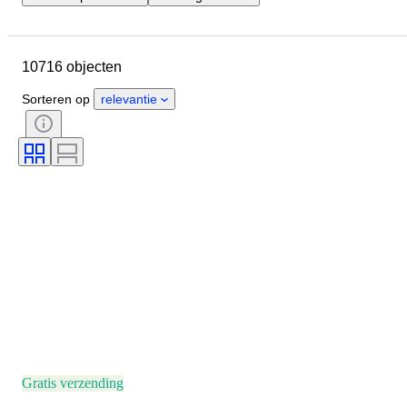
Sluitingsdatum
Locatie
Merk
Diameter kast
10716 objecten
Lengte horlogeband
Object
Land van herkomst
Materiaal
Sorteren op
relevantie
Geslacht
Conditie
Extra's
Periode
Certificaat
Onderwerp
Band
Oplage
Taal
Kleur
Horloge uurwerk
Materiaal horlogeband
Era
Model
Gratis verzending