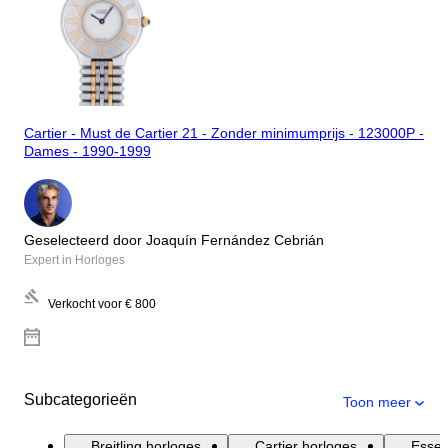
Cartier - Must de Cartier 21 - Zonder minimumprijs - 123000P -
Dames - 1990-1999
Geselecteerd door Joaquín Fernández Cebrián
Expert in Horloges
Verkocht voor
€ 800
Subcategorieën
Toon meer
Breitling horloges
Cartier horloges
Essen