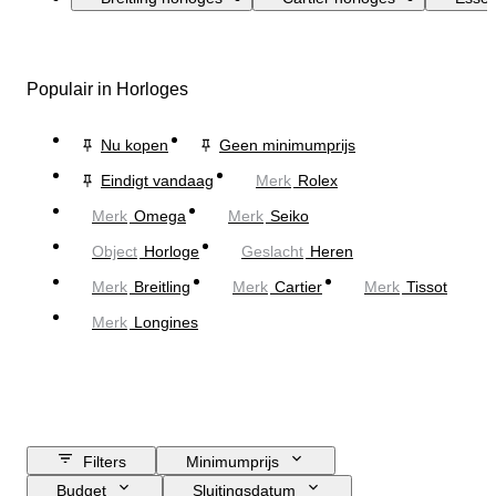
Populair in Horloges
Nu kopen
Geen minimumprijs
Eindigt vandaag
Merk
Rolex
Merk
Omega
Merk
Seiko
Object
Horloge
Geslacht
Heren
Merk
Breitling
Merk
Cartier
Merk
Tissot
Merk
Longines
Filters
Minimumprijs
Budget
Sluitingsdatum