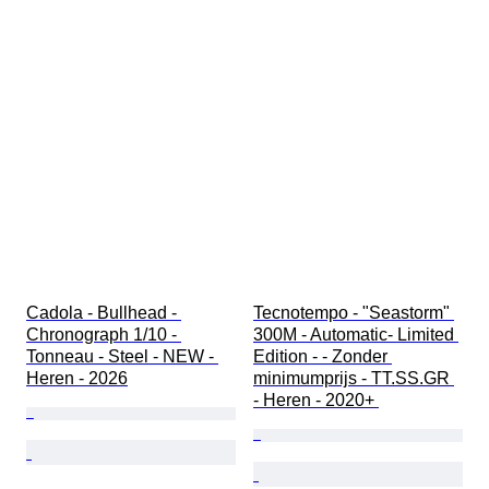
Cadola - Bullhead - 
Tecnotempo - "Seastorm" 
Chronograph 1/10 - 
300M - Automatic- Limited 
Tonneau - Steel - NEW - 
Edition - - Zonder 
Heren - 2026
minimumprijs - TT.SS.GR 
- Heren - 2020+ 