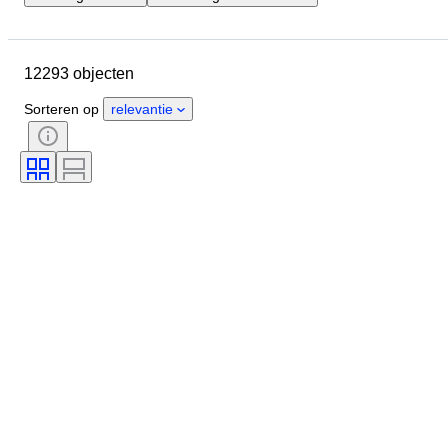
Locatie
Merk
Diameter kast
Lengte horlogeband
Object
12293 objecten
Land van herkomst
Materiaal
Geslacht
Conditie
Periode
Sorteren op
relevantie
Certificaat
Onderwerp
Oplage
Taal
Kleur
Horloge uurwerk
Materiaal horlogeband
Era
Gangreserve
Slag
Origineel / Replica
Type automobilia
Model