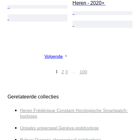
Heren - 2020+ 
Volgende
1
2
3
…
100
Gerelateerde collecties
Heren Frédérique Constant Horologische Smartwatch-
horloges
Uniseks universeel Genève-polshorloge
Bvlgari Diagono chronograaf polshorloge