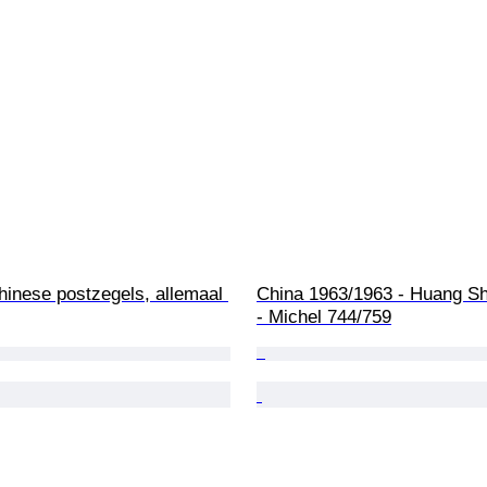
hinese postzegels, allemaal 
China 1963/1963 - Huang Sh
- Michel 744/759