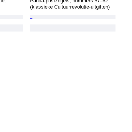
met 
Panda-postzegels, nummers 57–62 
(klassieke Cultuurrevolutie-uitgiften)