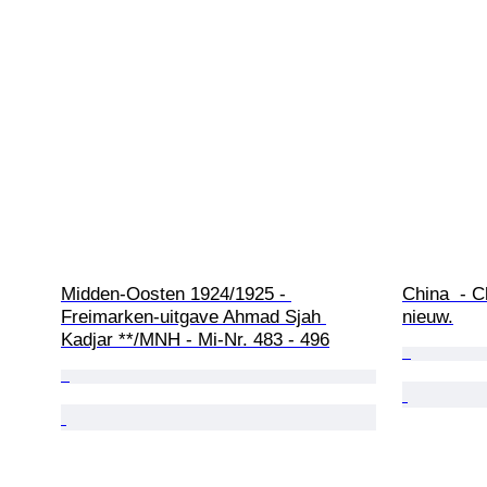
Midden-Oosten 1924/1925 - 
China  - C
Freimarken-uitgave Ahmad Sjah 
nieuw.
Kadjar **/MNH - Mi-Nr. 483 - 496