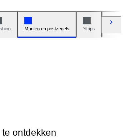
shion
Munten en postzegels
Strips
Auto's en moto
r te ontdekken