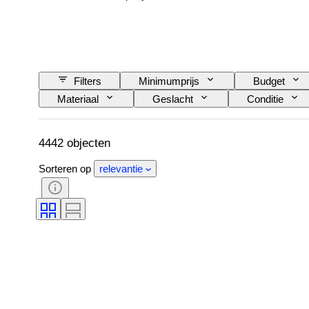
Filters
Minimumprijs
Budget
Materiaal
Geslacht
Conditie
Handtekening
Band
Oplage
4442 objecten
Sorteren op
relevantie