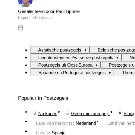
Geselecteerd door Paul Lippner
Expert in Postzegels
Aziatische postzegels
Belgische postzeg
Liechtenstein en Zwitserse postzegels
Ne
Postzegels uit Oost-Europa
Postzegels ui
Spaanse en Portugese postzegels
Thema
Populair in Postzegels
Nu kopen
Geen minimumprijs
Eindi
Land van herkomst
Nederland
Land van her
Locatie
Spanje