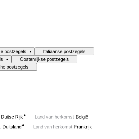
e postzegels
Italiaanse postzegels
ls
Oostenrijkse postzegels
he postzegels
Duitse Rijk
Land van herkomst
België
t
Duitsland
Land van herkomst
Frankrijk