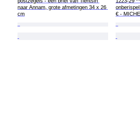
postzegels - een brief van Tientsin 
1223-29 *
naar Annam, grote afmetingen 34 x 26 
onberispel
cm
€ - MICHE