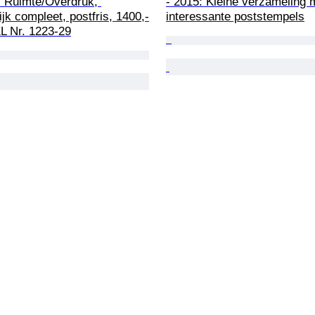
* Ruimte/Overdruk, 
- 2015: Kleine verzameling 
ijk compleet, postfris, 1400,-
interessante poststempels
L Nr. 1223-29