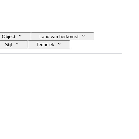
Object
Land van herkomst
Stijl
Techniek
stenaar
Toeschrijving
Era