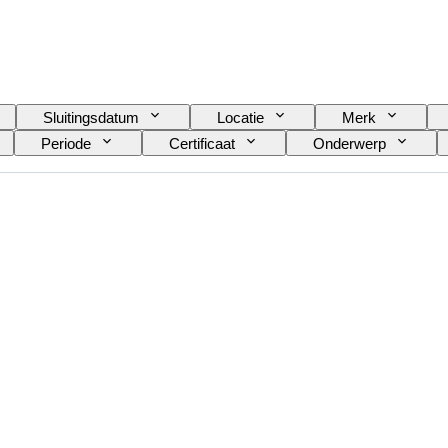
Sluitingsdatum
Locatie
Merk
Periode
Certificaat
Onderwerp
Taal
Kleur
Verkocht door
Kun