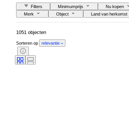
Filters
Minimumprijs
Nu kopen
Merk
Object
Land van herkomst
Fijnheid
Onderwerp
Stijl
Origineel / Replica
Era
Maker
1051 objecten
Sorteren op
relevantie