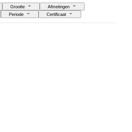
Grootte
Afmetingen
Periode
Certificaat
stenaar
Decor
Verkocht door