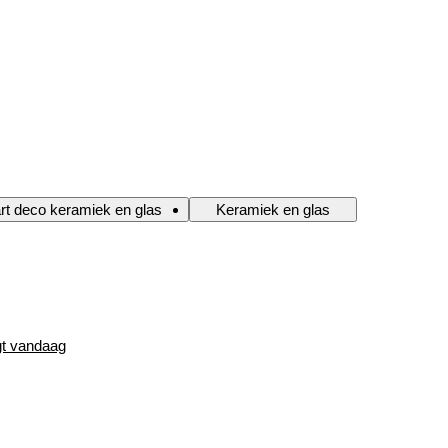
rt deco keramiek en glas
Keramiek en glas
gt vandaag