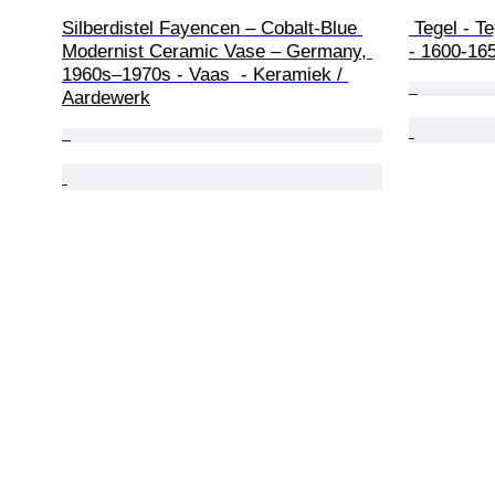
Silberdistel Fayencen – Cobalt-Blue 
 Tegel - Tegel met een Gekleurde Kip. 
Modernist Ceramic Vase – Germany, 
- 1600-16
1960s–1970s - Vaas  - Keramiek / 
Aardewerk