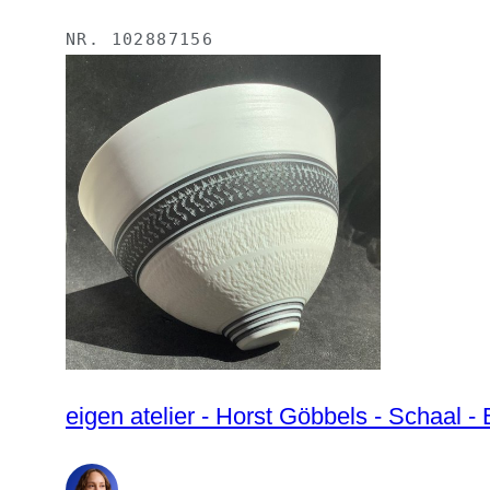
NR.
102887156
eigen atelier - Horst Göbbels - Schaal - B