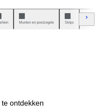
shion
Munten en postzegels
Strips
Auto's en moto
r te ontdekken