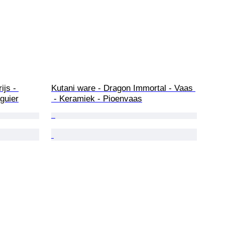
ijs - 
Kutani ware - Dragon Immortal - Vaas 
guier
 - Keramiek - Pioenvaas