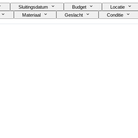
Sluitingsdatum
Budget
Locatie
Materiaal
Geslacht
Conditie
Handtekening
Oplage
Kleur
Kun
Model