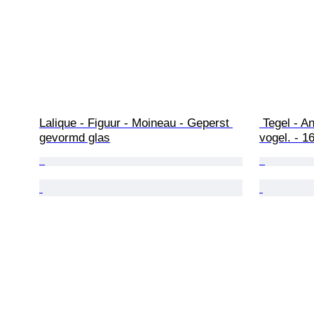
Lalique - Figuur - Moineau - Geperst 
 Tegel - Antieke Goudse tegel met 
gevormd glas
vogel. - 1