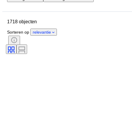
Locatie
Grootte
Afmetingen
Object
Land van herkomst
1718 objecten
Materiaal
Geslacht
Conditie
Periode
Certificaat
Sorteren op
relevantie
Onderwerp
Stijl
Handtekening
Kleur
Valuta
Kunstenaar
Maat op het artikel
Cultuur
Soorten archeologie
Era
Origineel / Replica
Soort
Herkomst