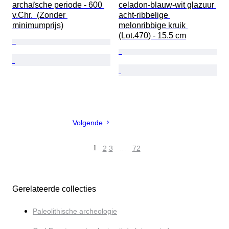
archaïsche periode - 600 
celadon-blauw-wit glazuur 
v.Chr.  (Zonder 
acht-ribbelige 
minimumprijs)
melonribbige kruik 
(Lot.470) - 15.5 cm
Volgende
1
2
3
…
72
Gerelateerde collecties
Paleolithische archeologie