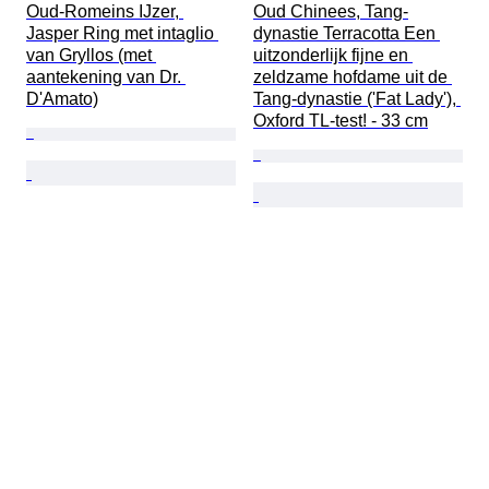
Oud-Romeins IJzer, 
Oud Chinees, Tang-
Jasper Ring met intaglio 
dynastie Terracotta Een 
van Gryllos (met 
uitzonderlijk fijne en 
aantekening van Dr. 
zeldzame hofdame uit de 
D'Amato)
Tang-dynastie ('Fat Lady'), 
Oxford TL-test! - 33 cm