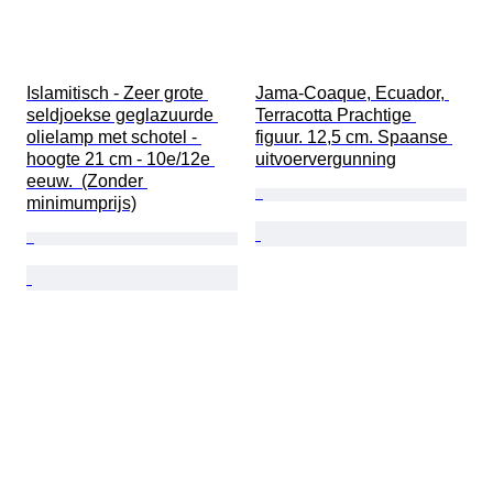
Islamitisch - Zeer grote 
Jama-Coaque, Ecuador, 
seldjoekse geglazuurde 
Terracotta Prachtige 
olielamp met schotel - 
figuur. 12,5 cm. Spaanse 
hoogte 21 cm - 10e/12e 
uitvoervergunning
eeuw.  (Zonder 
minimumprijs)