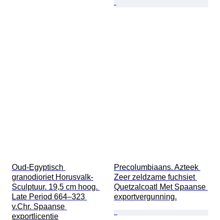
Oud-Egyptisch 
Precolumbiaans. Azteek 
granodioriet Horusvalk-
Zeer zeldzame fuchsiet 
Sculptuur. 19,5 cm hoog. 
Quetzalcoatl Met Spaanse 
Late Period 664–323 
exportvergunning.
v.Chr. Spaanse 
exportlicentie