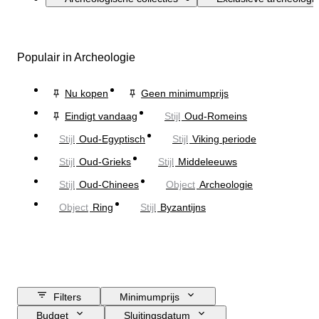
Populair in Archeologie
Nu kopen
Geen minimumprijs
Eindigt vandaag
Stijl
Oud-Romeins
Stijl
Oud-Egyptisch
Stijl
Viking periode
Stijl
Oud-Grieks
Stijl
Middeleeuws
Stijl
Oud-Chinees
Object
Archeologie
Object
Ring
Stijl
Byzantijns
Filters
Minimumprijs
Budget
Sluitingsdatum