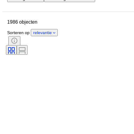
Locatie
Merk
Schoenmaat
Object
Land van herkomst
1986 objecten
Materiaal
Geslacht
Conditie
Handtekening
Sorteren op
relevantie
Kleur
Era
Accessoires inbegrepen
Patroon
Model