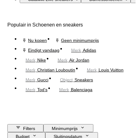
Populair in Schoenen en sneakers
Nu kopen
Geen minimumprijs
Eindigt vandaag
Merk
Adidas
Merk
Nike
Merk
Air Jordan
Merk
Christian Louboutin
Merk
Louis Vuitton
Merk
Gucci
Object
Sneakers
Merk
Tod's
Merk
Balenciaga
Filters
Minimumprijs
Budget
Sluitingsdatum