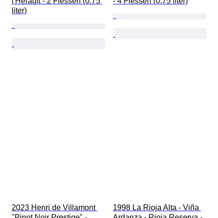
l'Hérault - 2 Flessen (0.75 
- 4 Flessen (0.75 liter)
liter)
2023 Henri de Villamont 
1998 La Rioja Alta - Viña 
"Pinot Noir Prestige" - 
Ardanza - Rioja Reserva - 