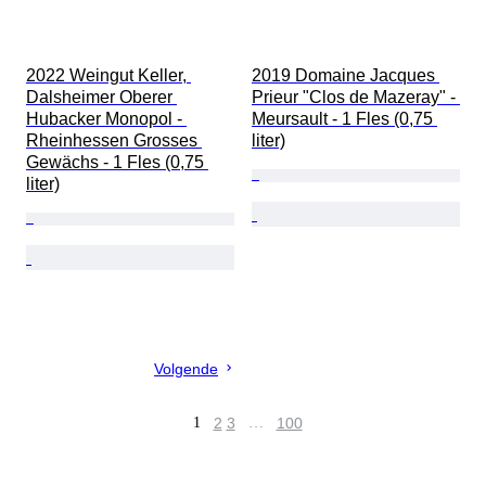
2022 Weingut Keller, 
2019 Domaine Jacques 
Dalsheimer Oberer 
Prieur "Clos de Mazeray" - 
Hubacker Monopol - 
Meursault - 1 Fles (0,75 
Rheinhessen Grosses 
liter)
Gewächs - 1 Fles (0,75 
liter)
Volgende
1
2
3
…
100