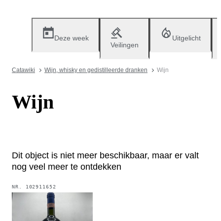
Deze week
Uitgelicht
Veilingen
Catawiki
Wijn, whisky en gedistilleerde dranken
Wijn
Wijn
Dit object is niet meer beschikbaar, maar er valt
nog veel meer te ontdekken
NR.
102911652