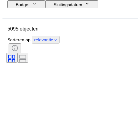
Budget
Sluitingsdatum
Locatie
Merk
Object
Land van herkomst
Grootte fles
5095 objecten
Materiaal
Conditie
Extra's
Periode
Stijl
Kleur
Sorteren op
relevantie
Wijnregio
Wijn appelatie / classificatie
Wijn vulhoogte
Wijnbeoordelingssysteem
Druivensoorten
Era