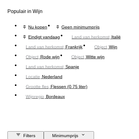
Populair in Wijn
Nu kopen
Geen minimumprijs
Eindigt vandaag
Land van herkomst
Italië
Land van herkomst
Frankrijk
Object
Wijn
Object
Rode wijn
Object
Witte wijn
Land van herkomst
Spanje
Locatie
Nederland
Grootte fles
Flessen (0.75 liter)
Wijnregio
Bordeaux
Filters
Minimumprijs