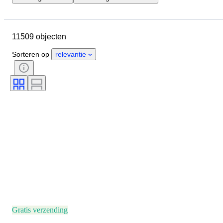
Locatie
Merk
Diameter kast
Lengte horlogeband
Object
11509 objecten
Land van herkomst
Materiaal
Geslacht
Conditie
Extra's
Sorteren op
relevantie
Periode
Certificaat
Onderwerp
Band
Oplage
Taal
Kleur
Horloge uurwerk
Materiaal horlogeband
Era
Model
Gratis verzending