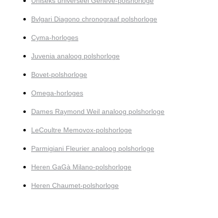
Uniseks universeel Genève-polshorloge
Bvlgari Diagono chronograaf polshorloge
Cyma-horloges
Juvenia analoog polshorloge
Bovet-polshorloge
Omega-horloges
Dames Raymond Weil analoog polshorloge
LeCoultre Memovox-polshorloge
Parmigiani Fleurier analoog polshorloge
Heren GaGà Milano-polshorloge
Heren Chaumet-polshorloge