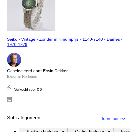
Seiko - Vintage - Zonder minimumprijs - 1140-7140 - Dames -
1970-1979
Geselecteerd door Erwin Dekker
Expert in Horloges
Verkocht voor
€ 6
Subcategorieën
Toon meer
Breitling horloges
Cartier horloges
Essen