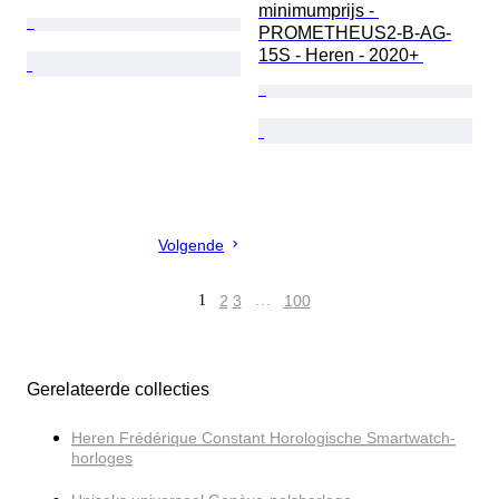
minimumprijs - 
PROMETHEUS2-B-AG-
15S - Heren - 2020+ 
Volgende
1
2
3
…
100
Gerelateerde collecties
Heren Frédérique Constant Horologische Smartwatch-
horloges