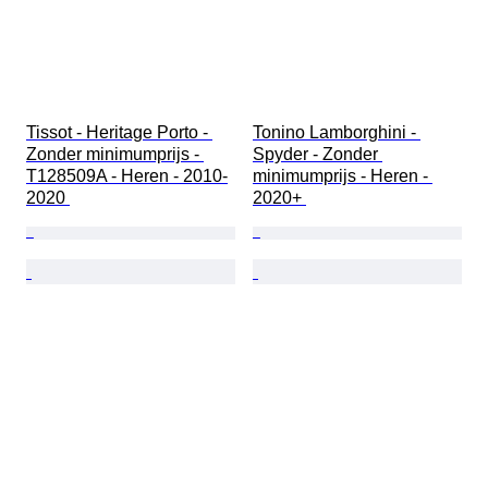
Tissot - Heritage Porto - 
Tonino Lamborghini - 
Zonder minimumprijs - 
Spyder - Zonder 
T128509A - Heren - 2010-
minimumprijs - Heren - 
2020 
2020+ 