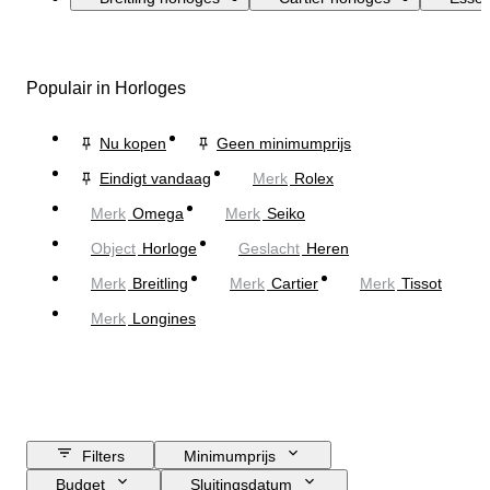
Populair in Horloges
Nu kopen
Geen minimumprijs
Eindigt vandaag
Merk
Rolex
Merk
Omega
Merk
Seiko
Object
Horloge
Geslacht
Heren
Merk
Breitling
Merk
Cartier
Merk
Tissot
Merk
Longines
Filters
Minimumprijs
Budget
Sluitingsdatum