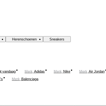
Herenschoenen
Sneakers
gt vandaag
Merk
Adidas
Merk
Nike
Merk
Air Jordan
's
Merk
Balenciaga