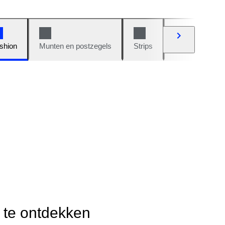
shion
Munten en postzegels
Strips
Auto's en moto
r te ontdekken