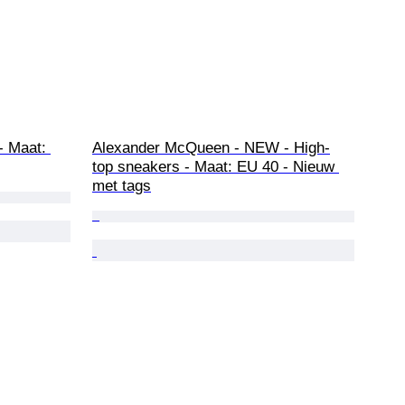
- Maat: 
Alexander McQueen - NEW - High-
top sneakers - Maat: EU 40 - Nieuw 
met tags