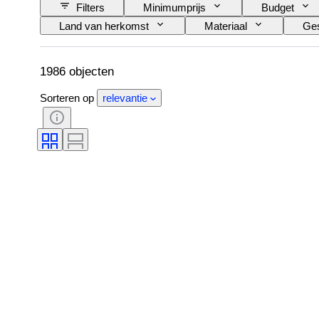
Filters
Minimumprijs
Budget
Land van herkomst
Materiaal
Ges
Patroon
Model
1986 objecten
Sorteren op
relevantie