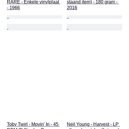
RARE - Enkele vinylplaat 
staand item) - 180 gram - 
- 1966
2016
Toby Twirl - Movin' In - 45 
Neil Young - Harvest - LP 