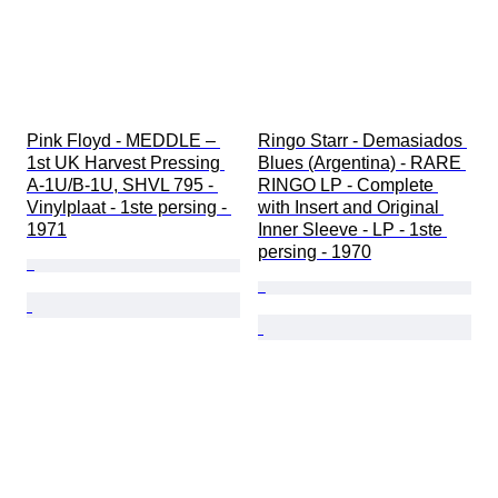
Pink Floyd - MEDDLE – 
Ringo Starr - Demasiados 
1st UK Harvest Pressing 
Blues (Argentina) - RARE 
A-1U/B-1U, SHVL 795 - 
RINGO LP - Complete 
Vinylplaat - 1ste persing - 
with Insert and Original 
1971
Inner Sleeve - LP - 1ste 
persing - 1970