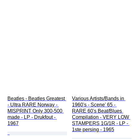
Beatles - Beatles Greatest 
Various Artists/Bands in 
- Ultra RARE Norway - 
1960's - Scene' 65 - 
MISPRINT Only 300-500 
RARE 60's Beat/Blues 
made - LP - Drukfout - 
Compilation - VERY LOW 
1967
STAMPERS 1G/1R - LP - 
1ste persing - 1965