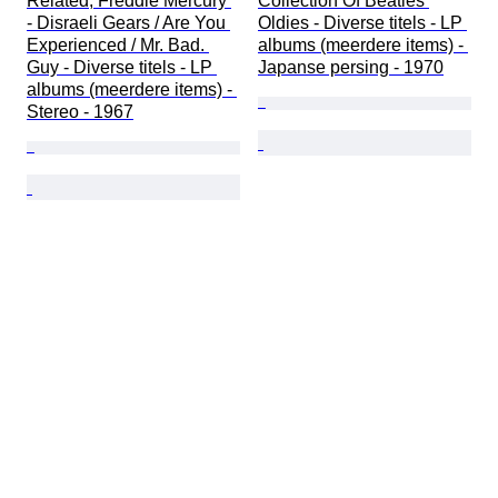
Related, Freddie Mercury 
Collection Of Beatles 
- Disraeli Gears / Are You 
Oldies - Diverse titels - LP 
Experienced / Mr. Bad. 
albums (meerdere items) - 
Guy - Diverse titels - LP 
Japanse persing - 1970
albums (meerdere items) - 
Stereo - 1967