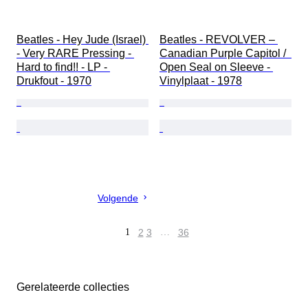
Beatles - Hey Jude (Israel) 
Beatles - REVOLVER – 
- Very RARE Pressing - 
Canadian Purple Capitol /  
Hard to find!! - LP - 
Open Seal on Sleeve - 
Drukfout - 1970
Vinylplaat - 1978
Volgende
1
2
3
…
36
Gerelateerde collecties