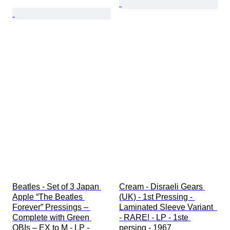
Beatles - Set of 3 Japan 
Cream - Disraeli Gears 
Apple “The Beatles 
(UK) - 1st Pressing - 
Forever” Pressings – 
Laminated Sleeve Variant  
Complete with Green 
- RARE! - LP - 1ste 
OBIs – EX to M - LP - 
persing - 1967