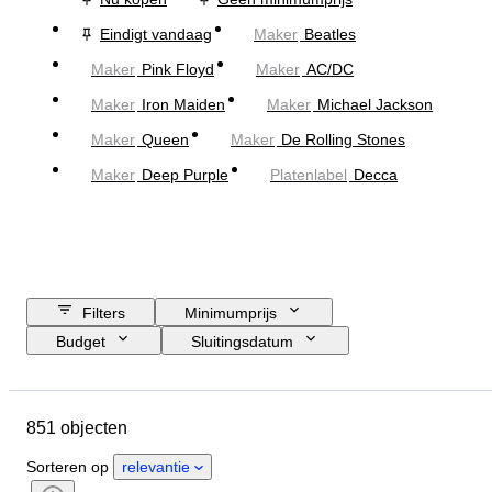
Eindigt vandaag
Maker
Beatles
Maker
Pink Floyd
Maker
AC/DC
Maker
Iron Maiden
Maker
Michael Jackson
Maker
Queen
Maker
De Rolling Stones
Maker
Deep Purple
Platenlabel
Decca
Filters
Minimumprijs
Budget
Sluitingsdatum
Locatie
Object
Land van herkomst
Materiaal
851 objecten
Conditie
Extra's
Periode
Onderwerp
Stijl
Techniek
Sorteren op
relevantie
Handtekening
Genre
Band