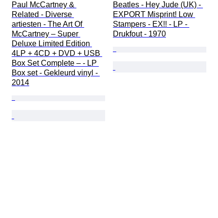
Paul McCartney & 
Beatles - Hey Jude (UK) - 
Related - Diverse 
EXPORT Misprint! Low 
artiesten - The Art Of 
Stampers - EX!! - LP - 
McCartney – Super 
Drukfout - 1970
Deluxe Limited Edition 
4LP + 4CD + DVD + USB 
Box Set Complete – - LP 
Box set - Gekleurd vinyl - 
2014