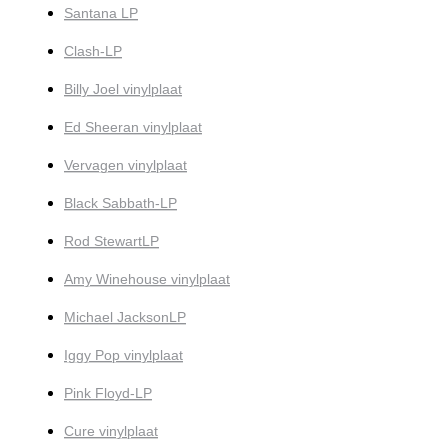
Santana LP
Clash-LP
Billy Joel vinylplaat
Ed Sheeran vinylplaat
Vervagen vinylplaat
Black Sabbath-LP
Rod StewartLP
Amy Winehouse vinylplaat
Michael JacksonLP
Iggy Pop vinylplaat
Pink Floyd-LP
Cure vinylplaat