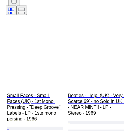
Oplage
Kleur
Getest en werkend
Verkocht door
Type muziekmemorabilia
Era
Kunstenaar
Platenlabel
Persing
Maker
Small Faces - Small 
Beatles - Help! (UK) - Very 
Faces (UK) - 1st Mono 
Scarce 69' - no Sold in UK 
Pressing - "Deep Groove'' 
- NEAR MINT!! - LP - 
Labels - LP - 1ste mono 
Stereo - 1969
persing - 1966