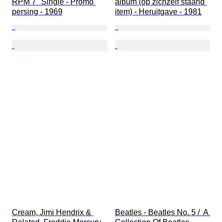
RPM 7" Single - Promo 
album (op zichzelf staand 
persing - 1969
item) - Heruitgave - 1981
Cream, Jimi Hendrix & 
Beatles - Beatles No. 5 /  A 