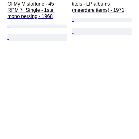
Of My Misfortune - 45 
titels - LP albums 
RPM 7" Single - 1ste 
(meerdere items) - 1971
mono persing - 1968