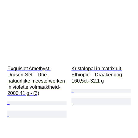
Exquisiet Amethyst-
Kristalopal in matrix uit 
Drusen-Set – Drie 
Ethiopië – Draakenoog 
natuurlijke meesterwerken 
160,5ct- 32.1 g
in violette volmaaktheid- 
2000.41 g - (3)