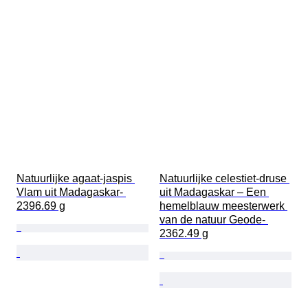
Natuurlijke agaat-jaspis 
Natuurlijke celestiet-druse 
Vlam uit Madagaskar- 
uit Madagaskar – Een 
2396.69 g
hemelblauw meesterwerk 
van de natuur Geode- 
2362.49 g