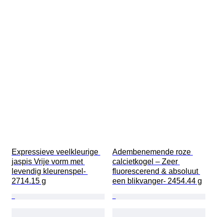
Expressieve veelkleurige 
Adembenemende roze 
jaspis Vrije vorm met 
calcietkogel – Zeer 
levendig kleurenspel- 
fluorescerend & absoluut 
2714.15 g
een blikvanger- 2454.44 g