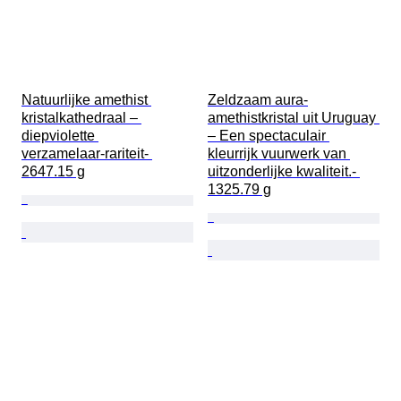
Natuurlijke amethist 
Zeldzaam aura-
kristalkathedraal – 
amethistkristal uit Uruguay 
diepviolette 
– Een spectaculair 
verzamelaar‑rariteit- 
kleurrijk vuurwerk van 
2647.15 g
uitzonderlijke kwaliteit.- 
1325.79 g