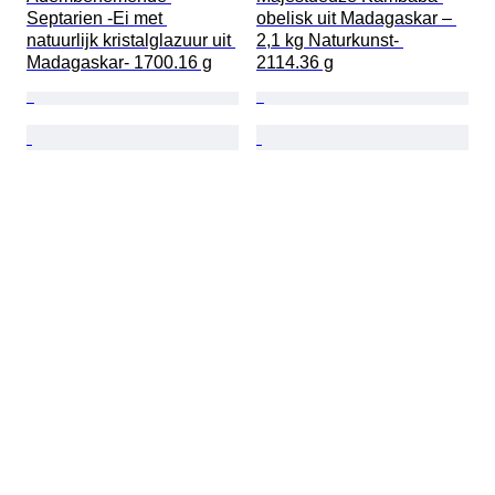
Septarien -Ei met 
obelisk uit Madagaskar – 
natuurlijk kristalglazuur uit 
2,1 kg Naturkunst- 
Madagaskar- 1700.16 g
2114.36 g