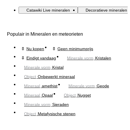
Catawiki Live mineralen
Decoratieve mineralen
Populair in Mineralen en meteorieten
Nu kopen
Geen minimumprijs
Eindigt vandaag
Minerale vorm
Kristalen
Minerale vorm
Kristal
Object
Onbewerkt mineraal
Mineraal
amethist
Minerale vorm
Geode
Mineraal
Opaal
Object
Nugget
Minerale vorm
Sieraden
Object
Metafysische stenen