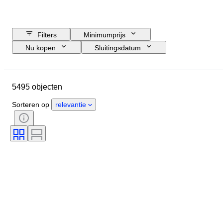
Filters
Minimumprijs
Nu kopen
Sluitingsdatum
Budget
Locatie
Grootte
Afmetingen
Object
5495 objecten
Land van herkomst
Materiaal
Geslacht
Conditie
Periode
Sorteren op
relevantie
Steen
Certificaat
Handtekening
Kleur
Geslepen
Exacte kleur
Mineraal
Minerale vorm
Origineel / Replica
Maat op het artikel
Behandeling
Luster parel
Kwaliteit pareloppervlak
Era