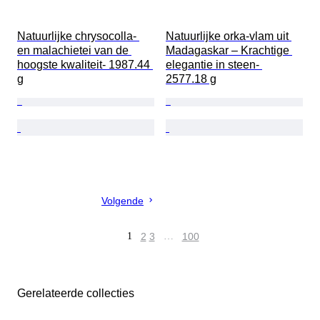
Natuurlijke chrysocolla- 
Natuurlijke orka-vlam uit 
en malachietei van de 
Madagaskar – Krachtige 
hoogste kwaliteit- 1987.44 
elegantie in steen- 
g
2577.18 g
Volgende
1
2
3
…
100
Gerelateerde collecties