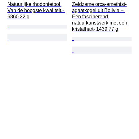
Natuurlijke rhodonietbol 
Zeldzame orca-amethist-
Van de hoogste kwaliteit.- 
agaatkogel uit Bolivia – 
6860.22 g
Een fascinerend 
natuurkunstwerk met een 
kristalhart- 1439.77 g