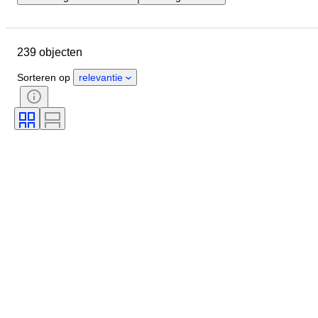
Locatie
Merk
Object
Land van herkomst
Materiaal
239 objecten
Conditie
Extra's
Periode
Stijl
Era
Getest en werkend
Sorteren op
relevantie