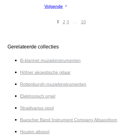
Volgende
1
2
3
…
10
Gerelateerde collecties
B♭klarinet muziekinstrumenten
Höfner akoestische gitaar
Rottenburgh-muziekinstrumenten
Elektronisch orgel
Stradivarius viool
Buescher Band Instrument Company Altsaxofoon
Houten altviool