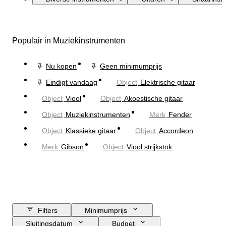
Populair in Muziekinstrumenten
Nu kopen
Geen minimumprijs
Eindigt vandaag
Object
Elektrische gitaar
Object
Viool
Object
Akoestische gitaar
Object
Muziekinstrumenten
Merk
Fender
Object
Klassieke gitaar
Object
Accordeon
Merk
Gibson
Object
Viool strijkstok
Filters
Minimumprijs
Sluitingsdatum
Budget