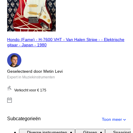
Hondo (Fame) - H-7600 VHT - Van Halen Stripe - - Elektrische
gitaar - Japan - 1980
Geselecteerd door Metin Levi
Expert in Muziekinstrumenten
Verkocht voor
€ 175
Subcategorieën
Toon meer
Diverse instrumenten
Gitaren
Snaarinst