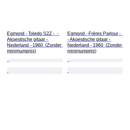
Egmond - Toledo S2Z -  - 
Egmond - Frères Parlour -  
Akoestische gitaar - 
- Akoestische gitaar - 
Nederland - 1960  (Zonder 
Nederland - 1960  (Zonder 
minimumprijs)
minimumprijs)