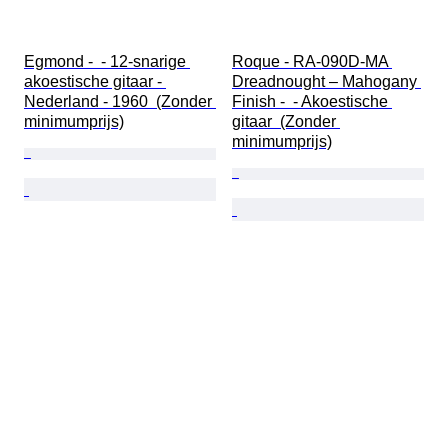
Egmond -  - 12-snarige 
Roque - RA-090D-MA 
akoestische gitaar - 
Dreadnought – Mahogany 
Nederland - 1960  (Zonder 
Finish -  - Akoestische 
minimumprijs)
gitaar  (Zonder 
minimumprijs)