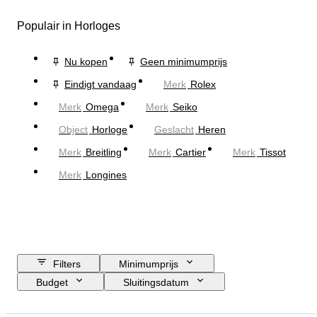
Populair in Horloges
Nu kopen
Geen minimumprijs
Eindigt vandaag
Merk
Rolex
Merk
Omega
Merk
Seiko
Object
Horloge
Geslacht
Heren
Merk
Breitling
Merk
Cartier
Merk
Tissot
Merk
Longines
Filters
Minimumprijs
Budget
Sluitingsdatum
Locatie
Merk
Diameter kast