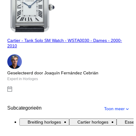
Cartier - Tank Solo SM Watch - WSTA0030 - Dames - 2000-
2010
Geselecteerd door Joaquín Fernández Cebrián
Expert in Horloges
Subcategorieën
Toon meer
Breitling horloges
Cartier horloges
Essen