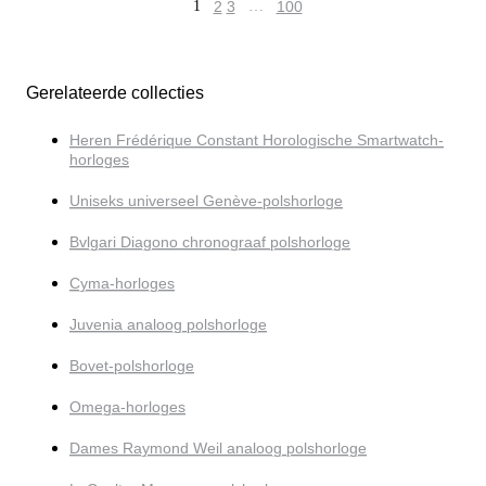
1
2
3
…
100
Gerelateerde collecties
Heren Frédérique Constant Horologische Smartwatch-
horloges
Uniseks universeel Genève-polshorloge
Bvlgari Diagono chronograaf polshorloge
Cyma-horloges
Juvenia analoog polshorloge
Bovet-polshorloge
Omega-horloges
Dames Raymond Weil analoog polshorloge