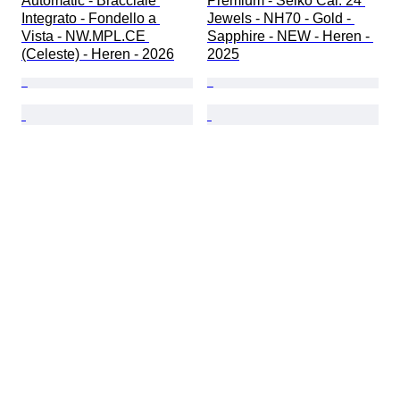
Automatic - Bracciale 
Premium - Seiko Cal. 24 
Integrato - Fondello a 
Jewels - NH70 - Gold - 
Vista - NW.MPL.CE 
Sapphire - NEW - Heren - 
(Celeste) - Heren - 2026
2025