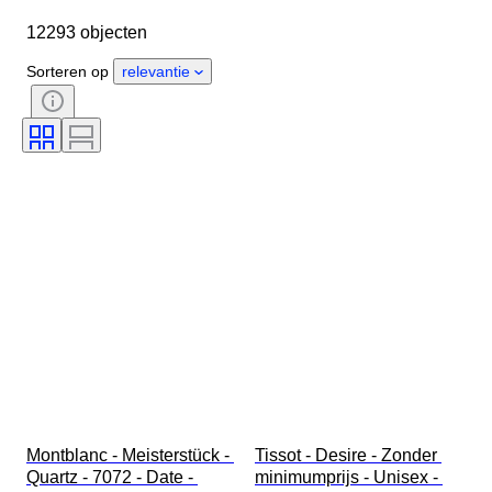
Lengte horlogeband
Object
12293 objecten
Land van herkomst
Materiaal
Geslacht
Conditie
Periode
Sorteren op
relevantie
Certificaat
Onderwerp
Oplage
Taal
Kleur
Horloge uurwerk
Materiaal horlogeband
Era
Gangreserve
Slag
Origineel / Replica
Type automobilia
Model
Montblanc - Meisterstück - 
Tissot - Desire - Zonder 
Quartz - 7072 - Date - 
minimumprijs - Unisex - 