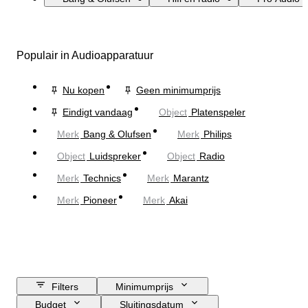
Populair in Audioapparatuur
Nu kopen
Geen minimumprijs
Eindigt vandaag
Object
Platenspeler
Merk
Bang & Olufsen
Merk
Philips
Object
Luidspreker
Object
Radio
Merk
Technics
Merk
Marantz
Merk
Pioneer
Merk
Akai
Filters
Minimumprijs
Budget
Sluitingsdatum