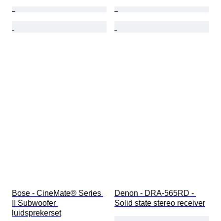
Bose - CineMate® Series 
Denon - DRA-565RD - 
II Subwoofer 
Solid state stereo receiver
luidsprekerset