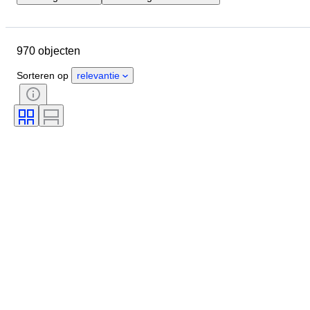
Locatie
Merk
Object
Land van herkomst
Materiaal
970 objecten
Conditie
Extra's
Periode
Stijl
Genre
Kleur
Sorteren op
relevantie
Era
Getest en werkend
Maker