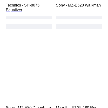
Technics - SH-8075 
Sony - MZ-E520 Walkman
Equalizer
Sony - MZ-E80 Draagbare 
Maxell - UD 35-180 Reel-