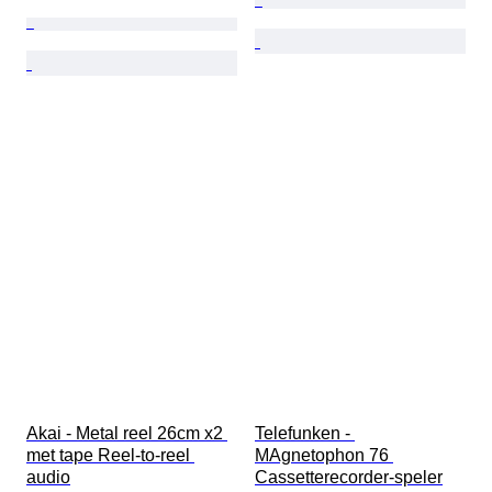
Akai - Metal reel 26cm x2 
Telefunken - 
met tape Reel-to-reel 
MAgnetophon 76 
audio
Cassetterecorder-speler