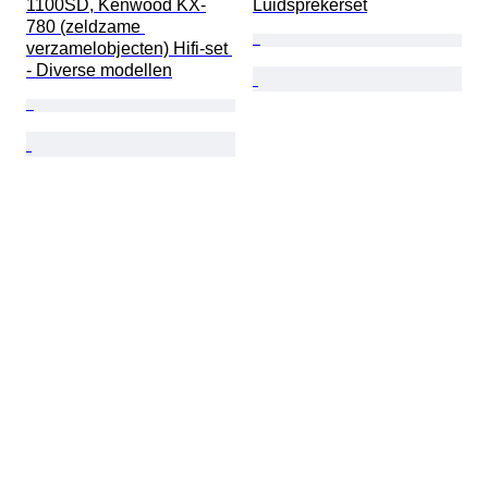
1100SD, Kenwood KX-
Luidsprekerset
780 (zeldzame 
verzamelobjecten) Hifi-set 
- Diverse modellen