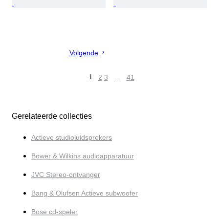
Volgende
1
2
3
…
41
Gerelateerde collecties
Actieve studioluidsprekers
Bower & Wilkins audioapparatuur
JVC Stereo-ontvanger
Bang & Olufsen Actieve subwoofer
Bose cd-speler