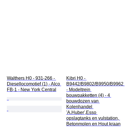
Walthers H0 - 931-266 - 
Kibri H0 - 
Diesellocomotief (1) - Alco 
B9442/B9802/B9950/B9962 
FB-1 - New York Central
- Modeltrein 
bouwpakketten (4) - 4 
bouwdozen van 
Kolenhandel 
'A.Huber',Esso 
opslagtanks en vulstation, 
Betonmolen en Hout kraan