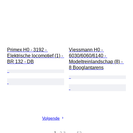
Primex H0 - 3192 - 
Viessmann H0 - 
Elektrische locomotief (1) - 
6030/6060/6140 - 
BR 132 - DB
Modeltreinlandschap (8) - 
8 Booglantarens
Volgende
1
…