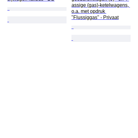
assige (gas)-ketelwagens, 
o.a. met opdruk 
"Flussiggas" - Privaat