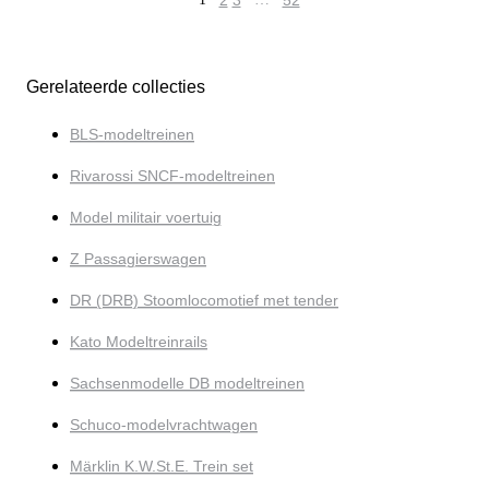
2
3
52
Gerelateerde collecties
BLS-modeltreinen
Rivarossi SNCF-modeltreinen
Model militair voertuig
Z Passagierswagen
DR (DRB) Stoomlocomotief met tender
Kato Modeltreinrails
Sachsenmodelle DB modeltreinen
Schuco-modelvrachtwagen
Märklin K.W.St.E. Trein set