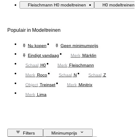
Fleischmann H0 modeltreinen
H0 modeltreinen
Populair in Modeltreinen
Nu kopen
Geen minimumprijs
Eindigt vandaag
Merk
Märklin
Schaal
H0
Merk
Fleischmann
Merk
Roco
Schaal
N
Schaal
Z
Object
Treinset
Merk
Minitrix
Merk
Lima
Filters
Minimumprijs