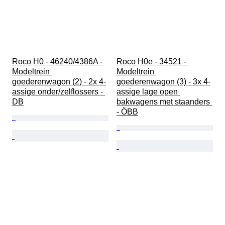
Roco H0 - 46240/4386A - 
Roco H0e - 34521 - 
Modeltrein 
Modeltrein 
goederenwagon (2) - 2x 4-
goederenwagon (3) - 3x 4-
assige onder/zelflossers - 
assige lage open 
DB
bakwagens met staanders 
- ÖBB