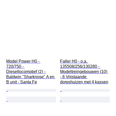
Model Power H0 - 
Faller H0 - o.a. 
720/750 - 
135508/256/130280 - 
Diesellocomotief (2) - 
Modeltreingebouwen (10) 
Baldwin "Sharknose" A en 
- 6 Vrijstaande 
B unit - Santa Fe
dorpshuizen met 4 kassen