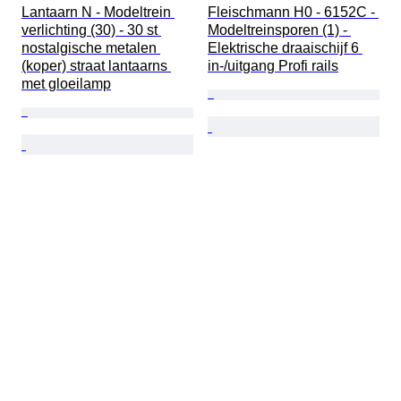
Lantaarn N - Modeltrein 
Fleischmann H0 - 6152C - 
verlichting (30) - 30 st 
Modeltreinsporen (1) - 
nostalgische metalen 
Elektrische draaischijf 6 
(koper) straat lantaarns 
in-/uitgang Profi rails
met gloeilamp