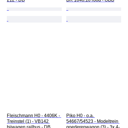
Fleischmann H0 - 4406K - 
Piko H0 - o.a. 
Treinstel (1) - VB142 
54667/54523 - Modeltrein 
bijwagen railbus - DB
goederenwagon (3) - 3x 4-