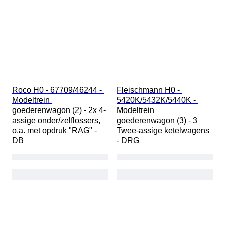
Roco H0 - 67709/46244 - 
Fleischmann H0 - 
Modeltrein 
5420K/5432K/5440K - 
goederenwagon (2) - 2x 4-
Modeltrein 
assige onder/zelflossers, 
goederenwagon (3) - 3 
o.a. met opdruk "RAG" - 
Twee-assige ketelwagens 
DB
- DRG