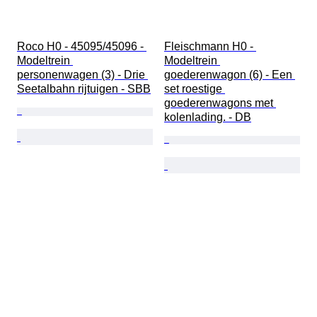
Roco H0 - 45095/45096 - 
Fleischmann H0 - 
Modeltrein 
Modeltrein 
personenwagen (3) - Drie 
goederenwagon (6) - Een 
Seetalbahn rijtuigen - SBB
set roestige 
goederenwagons met 
kolenlading. - DB