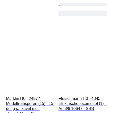
Märklin H0 - 24977 - 
Fleischmann H0 - 4345 - 
Modeltreinsporen (15) - 15-
Elektrische locomotief (1) - 
delig railkavel met 
Ae 3/6 10647 - SBB