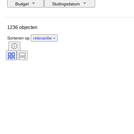
Budget
Sluitingsdatum
Locatie
Merk
Object
Land van herkomst
Materiaal
1236 objecten
Conditie
Extra's
Periode
Onderwerp
Stijl
Kleur
Sorteren op
relevantie
Schaal
Besturing
Stroomvoorziening
Spoorwegmaatschappij
Era
Origineel / Replica