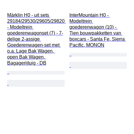
Märklin H0 - uit sets 
InterMountain H0 - 
29184/29530/29605/29820 
Modeltrein 
- Modeltrein 
goederenwagon (10) - 
goederenwagonset (7) - 7-
Tien bouwpakketten van 
delige 2-assige 
boxcars - Santa Fe, Sierra 
Goederenwagen-set met 
Pacific, MONON
o.a. Lage Bak Wagen, 
open Bak Wagen, 
Bagagerijtuig - DB