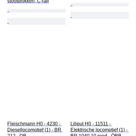
stootblokken, C-rail
Fleischmann H0 - 4230 - 
Liliput H0 - 11511 - 
Diesellocomotief (1) - BR 
Elektrische locomotief (1) - 
212 - DB
BR 1040.10 rood - ÖBB