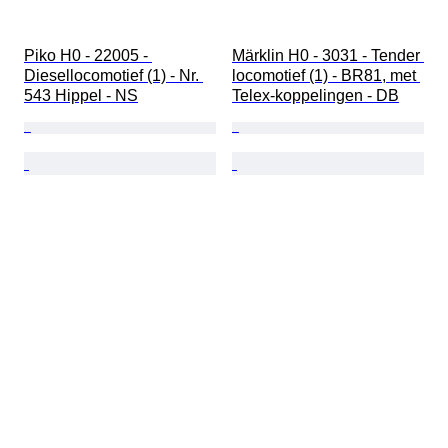
Piko H0 - 22005 - 
Märklin H0 - 3031 - Tender 
Diesellocomotief (1) - Nr. 
locomotief (1) - BR81, met 
543 Hippel - NS
Telex-koppelingen - DB