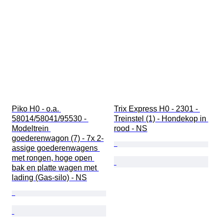
Piko H0 - o.a. 
Trix Express H0 - 2301 - 
58014/58041/95530 - 
Treinstel (1) - Hondekop in 
Modeltrein 
rood - NS
goederenwagon (7) - 7x 2-
assige goederenwagens 
met rongen, hoge open 
bak en platte wagen met 
lading (Gas-silo) - NS