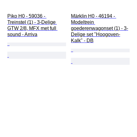
Piko H0 - 59036 - 
Märklin H0 - 46194 - 
Treinstel (1) - 3-Delige 
Modeltrein 
GTW 2/8, MFX met full 
goederenwagonset (1) - 3-
sound - Arriva
Delige set "Hoogoven-
Kalk" - DB