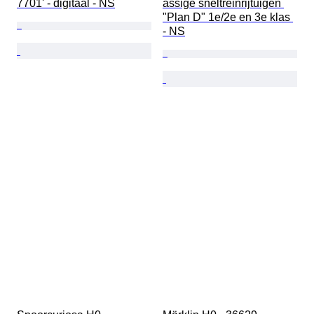
7701' - digitaal - NS
assige sneltreinrijtuigen 
"Plan D" 1e/2e en 3e klas 
- NS