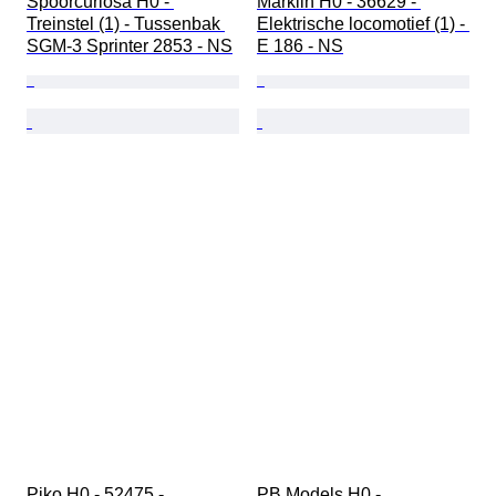
Spoorcuriosa H0 - 
Märklin H0 - 36629 - 
Treinstel (1) - Tussenbak 
Elektrische locomotief (1) - 
SGM-3 Sprinter 2853 - NS
E 186 - NS
Piko H0 - 52475 - 
PB Models H0 - 