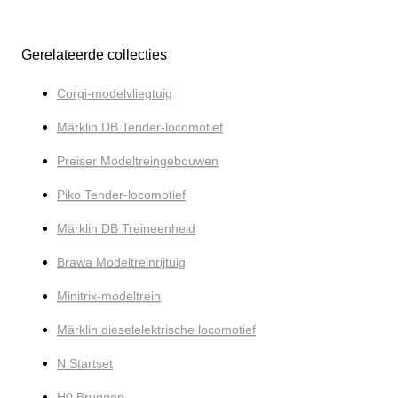
Gerelateerde collecties
Corgi-modelvliegtuig
Märklin DB Tender-locomotief
Preiser Modeltreingebouwen
Piko Tender-locomotief
Märklin DB Treineenheid
Brawa Modeltreinrijtuig
Minitrix-modeltrein
Märklin dieselelektrische locomotief
N Startset
H0 Bruggen