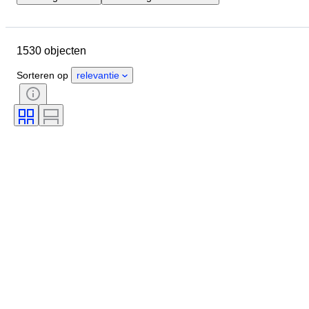
Locatie
Merk
Object
Land van herkomst
Materiaal
1530 objecten
Conditie
Extra's
Periode
Onderwerp
Stijl
Kleur
Sorteren op
relevantie
Schaal
Besturing
Stroomvoorziening
Spoorwegmaatschappij
Era
Origineel / Replica