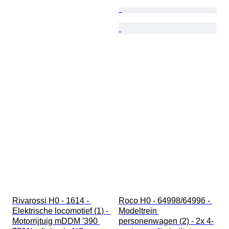
Rivarossi H0 - 1614 - 
Roco H0 - 64998/64996 - 
Elektrische locomotief (1) - 
Modeltrein 
Motorrijtuig mDDM '390 
personenwagen (2) - 2x 4-