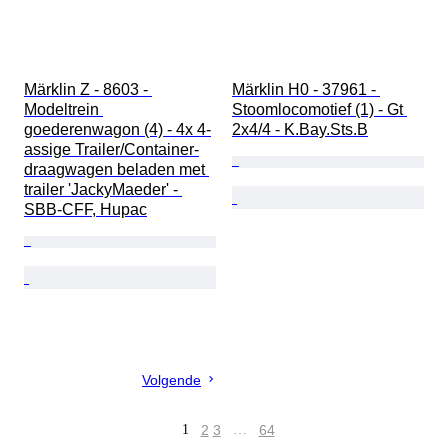
Märklin Z - 8603 - 
Märklin H0 - 37961 - 
Modeltrein 
Stoomlocomotief (1) - Gt 
goederenwagon (4) - 4x 4-
2x4/4 - K.Bay.Sts.B
assige Trailer/Container-
draagwagen beladen met 
trailer 'JackyMaeder' - 
SBB-CFF, Hupac
Volgende
1
2
3
…
64