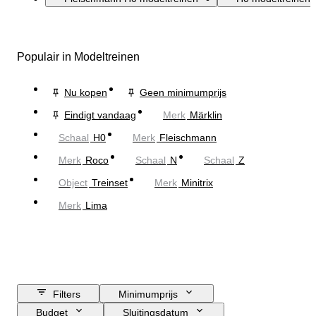
Populair in Modeltreinen
Nu kopen
Geen minimumprijs
Eindigt vandaag
Merk
Märklin
Schaal
H0
Merk
Fleischmann
Merk
Roco
Schaal
N
Schaal
Z
Object
Treinset
Merk
Minitrix
Merk
Lima
Filters
Minimumprijs
Budget
Sluitingsdatum