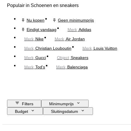
Populair in Schoenen en sneakers
Nu kopen
Geen minimumprijs
Eindigt vandaag
Merk
Adidas
Merk
Nike
Merk
Air Jordan
Merk
Christian Louboutin
Merk
Louis Vuitton
Merk
Gucci
Object
Sneakers
Merk
Tod's
Merk
Balenciaga
Filters
Minimumprijs
Budget
Sluitingsdatum
Locatie
Merk
Schoenmaat
Object
Land van herkomst