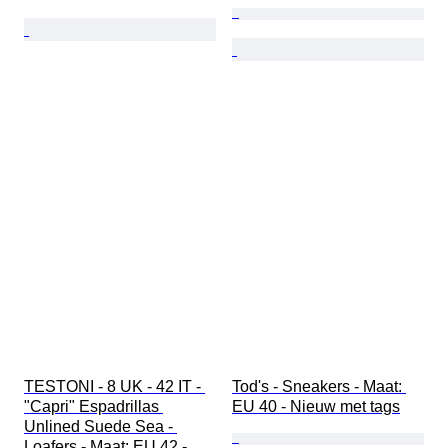
TESTONI - 8 UK - 42 IT - 
Tod's - Sneakers - Maat: 
"Capri" Espadrillas 
EU 40 - Nieuw met tags
Unlined Suede Sea - 
Loafers - Maat: EU 42 - 