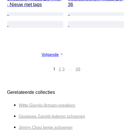
- Nieuw met tags
36
Volgende
1
2
3
…
68
Gerelateerde collecties
Witte Giorgio Armani-sneakers
Giuseppe Zanotti lederen schoenen
Jimmy Choo beige schoenen