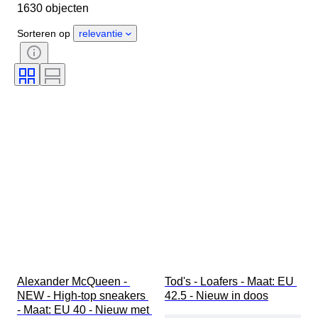
1630 objecten
Materiaal
Geslacht
Conditie
Handtekening
Sorteren op
relevantie
Kleur
Era
Accessoires inbegrepen
Patroon
Model
Alexander McQueen - 
Tod's - Loafers - Maat: EU 
NEW - High-top sneakers 
42.5 - Nieuw in doos
- Maat: EU 40 - Nieuw met 