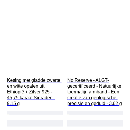
Ketting met gladde zwarte 
No Reserve - ALGT-
en witte opalen uit 
gecertificeerd - Natuurlijke 
Ethiopië + Zilver 925 - 
toermalijn armband - Een 
45,75 karaat Sieraden- 
creatie van geologische 
9.15 g
precisie en geduld.- 3.62 g