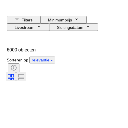
Filters
Minimumprijs
Livestream
Sluitingsdatum
Budget
Locatie
Grootte
Afmetingen
Object
6000 objecten
Land van herkomst
Materiaal
Geslacht
Conditie
Periode
Sorteren op
relevantie
Steen
Certificaat
Handtekening
Kleur
Geslepen
Exacte kleur
Mineraal
Minerale vorm
Behandeling
Origineel / Replica
Maat op het artikel
Luster parel
Kwaliteit pareloppervlak
Era