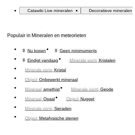
Catawiki Live mineralen
Decoratieve mineralen
Populair in Mineralen en meteorieten
Nu kopen
Geen minimumprijs
Eindigt vandaag
Minerale vorm
Kristalen
Minerale vorm
Kristal
Object
Onbewerkt mineraal
Mineraal
amethist
Minerale vorm
Geode
Mineraal
Opaal
Object
Nugget
Minerale vorm
Sieraden
Object
Metafysische stenen