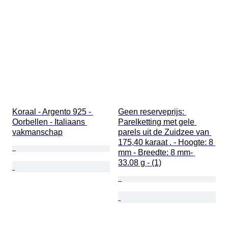
Koraal - Argento 925 - 
Geen reserveprijs: 
Oorbellen - Italiaans 
Parelketting met gele 
vakmanschap
parels uit de Zuidzee van 
175,40 karaat . - Hoogte: 8 
mm - Breedte: 8 mm- 
33.08 g - (1)