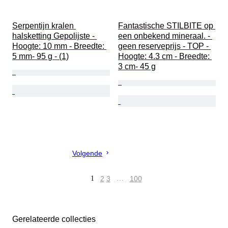
Serpentijn kralen 
Fantastische STILBITE op 
halsketting Gepolijste - 
een onbekend mineraal. - 
Hoogte: 10 mm - Breedte: 
geen reserveprijs - TOP - 
5 mm- 95 g - (1)
Hoogte: 4.3 cm - Breedte: 
3 cm- 45 g
Volgende
1
2
3
…
100
Gerelateerde collecties