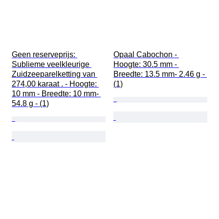
Geen reserveprijs: 
Opaal Cabochon - 
Sublieme veelkleurige 
Hoogte: 30.5 mm - 
Zuidzeeparelketting van 
Breedte: 13.5 mm- 2.46 g - 
274,00 karaat . - Hoogte: 
(1)
10 mm - Breedte: 10 mm- 
54.8 g - (1)