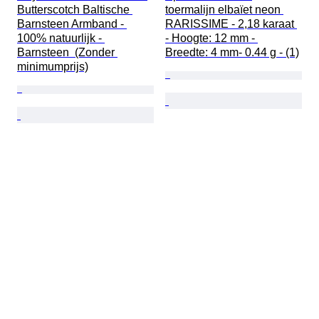
Butterscotch Baltische 
toermalijn elbaïet neon 
Barnsteen Armband - 
RARISSIME - 2,18 karaat 
100% natuurlijk - 
- Hoogte: 12 mm - 
Barnsteen  (Zonder 
Breedte: 4 mm- 0.44 g - (1)
minimumprijs)