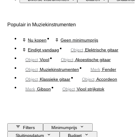
Populair in Muziekinstrumenten
Nu kopen
Geen minimumprijs
Eindigt vandaag
Object
Elektrische gitaar
Object
Viool
Object
Akoestische gitaar
Object
Muziekinstrumenten
Merk
Fender
Object
Klassieke gitaar
Object
Accordeon
Merk
Gibson
Object
Viool strijkstok
Filters
Minimumprijs
Sluitingsdatum
Budget