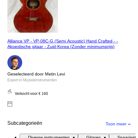
Alliance VP - VP-08C-G (Semi Acoustic) Hand Crafted - -
Akoestische gitaar - Zuid-Korea (Zonder minimumprijs)
Geselecteerd door Metin Levi
Expert in Muziekinstrumenten
Verkocht voor
€ 160
Subcategorieën
Toon meer
Diverse instrumenten
Gitaren
Snaarinst