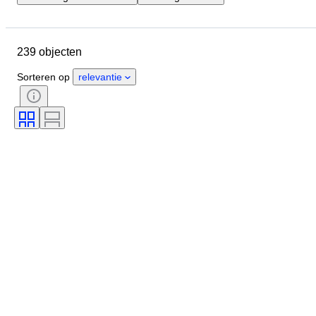
Locatie
Merk
Object
Land van herkomst
Materiaal
239 objecten
Conditie
Extra's
Periode
Stijl
Era
Getest en werkend
Sorteren op
relevantie