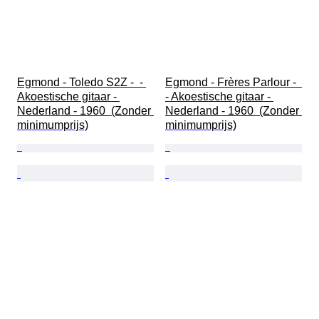
Egmond - Toledo S2Z -  - 
Egmond - Frères Parlour -  
Akoestische gitaar - 
- Akoestische gitaar - 
Nederland - 1960  (Zonder 
Nederland - 1960  (Zonder 
minimumprijs)
minimumprijs)