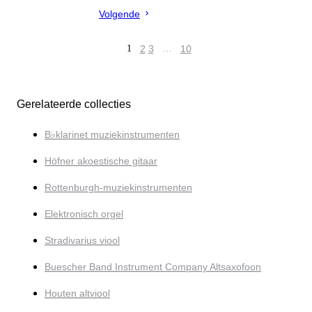
Volgende
1
2
3
…
10
Gerelateerde collecties
B♭klarinet muziekinstrumenten
Höfner akoestische gitaar
Rottenburgh-muziekinstrumenten
Elektronisch orgel
Stradivarius viool
Buescher Band Instrument Company Altsaxofoon
Houten altviool