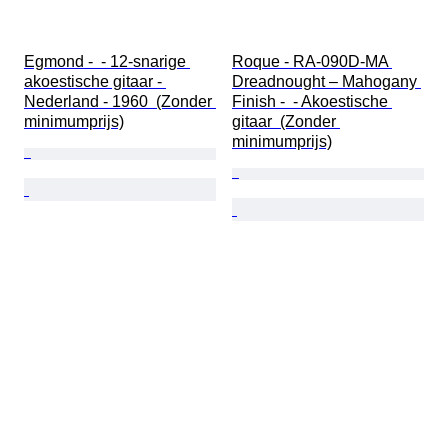
Egmond -  - 12-snarige 
Roque - RA-090D-MA 
akoestische gitaar - 
Dreadnought – Mahogany 
Nederland - 1960  (Zonder 
Finish -  - Akoestische 
minimumprijs)
gitaar  (Zonder 
minimumprijs)