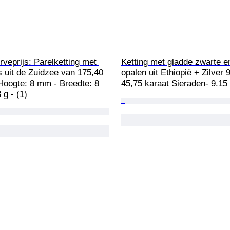
veprijs: Parelketting met 
Ketting met gladde zwarte en
s uit de Zuidzee van 175,40 
opalen uit Ethiopië + Zilver 9
 Hoogte: 8 mm - Breedte: 8 
45,75 karaat Sieraden- 9.15
g - (1)