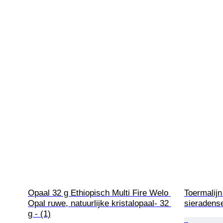
Opaal 32 g Ethiopisch Multi Fire Welo 
Toermalijn 
Opal ruwe, natuurlijke kristalopaal- 32 
sieradens
g - (1)