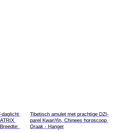
daglicht 
Tibetisch amulet met prachtige DZI-
MATRIX 
parel KwanYin, Chinees horoscoop 
Breedte: 
Draak - Hanger