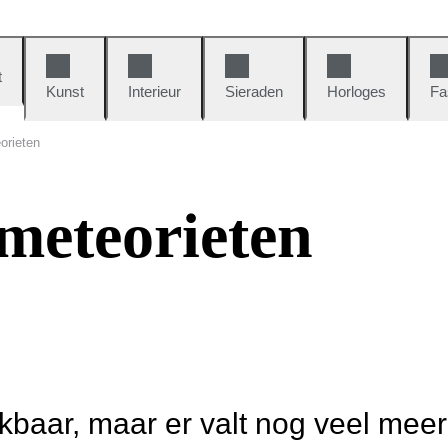
t
Kunst
Interieur
Sieraden
Horloges
Fa
orieten
meteorieten
ikbaar, maar er valt nog veel mee