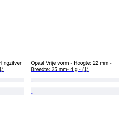
lingzilver 
Opaal Vrije vorm - Hoogte: 22 mm - 
1)
Breedte: 25 mm- 4 g - (1)