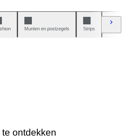
shion
Munten en postzegels
Strips
Auto's en moto
r te ontdekken