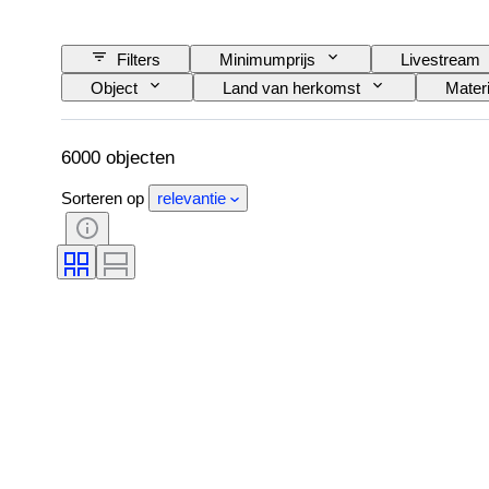
Filters
Minimumprijs
Livestream
Object
Land van herkomst
Materi
Handtekening
Kleur
Geslepen
Origineel / Replica
Maat op het artikel
6000 objecten
Sorteren op
relevantie