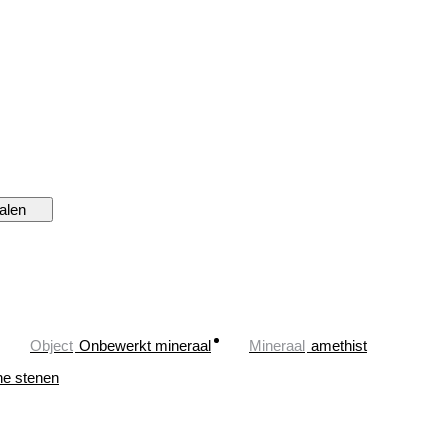
alen
Object
Onbewerkt mineraal
Mineraal
amethist
he stenen