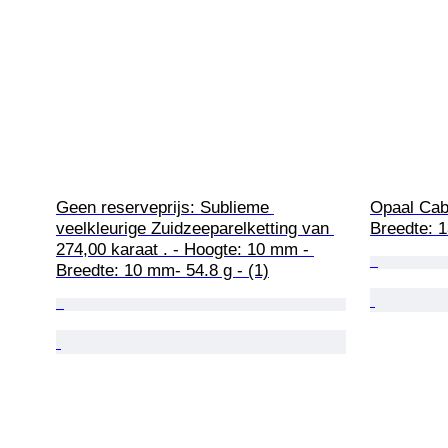
Geen reserveprijs: Sublieme 
Opaal Cab
veelkleurige Zuidzeeparelketting van 
Breedte: 1
274,00 karaat . - Hoogte: 10 mm - 
Breedte: 10 mm- 54.8 g - (1)