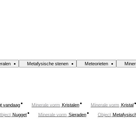
ralen
Metafysische stenen
Meteorieten
Miner
gt vandaag
Minerale vorm
Kristalen
Minerale vorm
Kristal
bject
Nugget
Minerale vorm
Sieraden
Object
Metafysisc