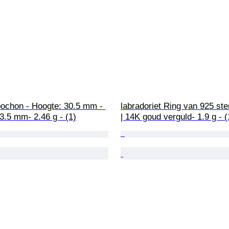
ochon - Hoogte: 30.5 mm - 
labradoriet Ring van 925 ster
3.5 mm- 2.46 g - (1)
| 14K goud verguld- 1.9 g - (