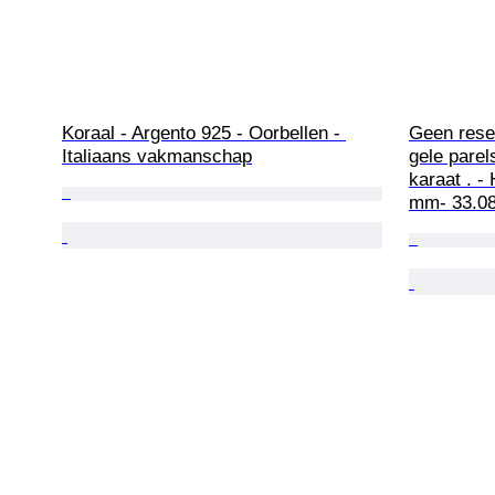
Koraal - Argento 925 - Oorbellen - 
Geen reser
Italiaans vakmanschap
gele parel
karaat . -
mm- 33.08 