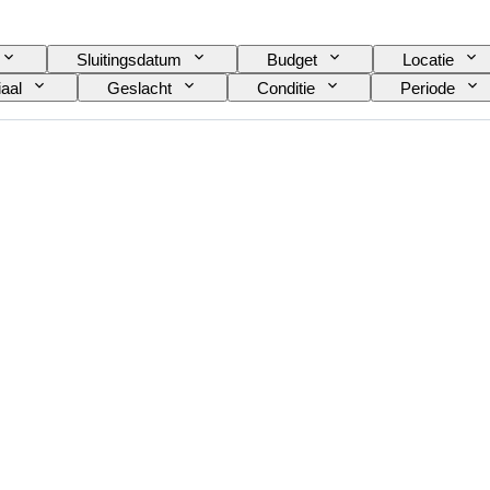
Sluitingsdatum
Budget
Locatie
aal
Geslacht
Conditie
Periode
Exacte kleur
Mineraal
Minerale vorm
Luster parel
Kwaliteit pareloppervlak
Era